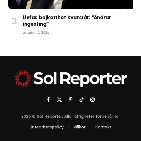
Uefas bojkotthot kvarstår: ”Ändrar
ingenting”
augusti 6, 2026
Facebook
X
Pinterest
TikTok
Instagram
(Twitter)
2026 © Sol Reporter. Alla rättigheter förbehållna.
Integritetspolicy
Villkor
Kontakt