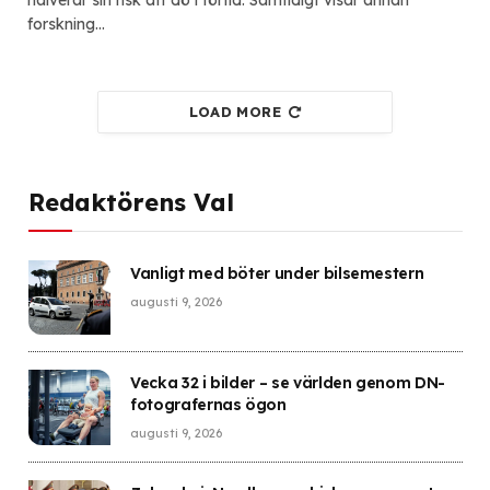
halverar sin risk att dö i förtid. Samtidigt visar annan
forskning…
LOAD MORE
Redaktörens Val
Vanligt med böter under bilsemestern
augusti 9, 2026
Vecka 32 i bilder – se världen genom DN-
fotografernas ögon
augusti 9, 2026