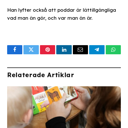
Han lyfter också att poddar är lättillgängliga
vad man än gör, och var man än är.
Facebook
Twitter
Pinterest
LinkedIn
Email
Telegram
What
Relaterade Artiklar