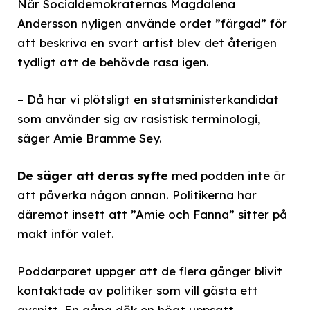
När Socialdemokraternas Magdalena
Andersson nyligen använde ordet ”färgad” för
att beskriva en svart artist blev det återigen
tydligt att de behövde rasa igen.
– Då har vi plötsligt en statsministerkandidat
som använder sig av rasistisk terminologi,
säger Amie Bramme Sey.
De säger att deras syfte
med podden inte är
att påverka någon annan. Politikerna har
däremot insett att ”Amie och Fanna” sitter på
makt inför valet.
Poddarparet uppger att de flera gånger blivit
kontaktade av politiker som vill gästa ett
avsnitt. En gång dök en högt uppsatt