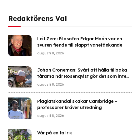
Redaktörens Val
Leif Zern: Filosofen Edgar Morin var en
svuren fiende till slappt vanetänkande
augusti 8, 2026
Johan Croneman: Svårt att hålla tillbaka
tårarna när Rosenqvist gör det som inte
ska gå att göra
augusti 8, 2026
Plagiatskandal skakar Cambridge –
professorer kräver utredning
augusti 8, 2026
Vår på en tallrik