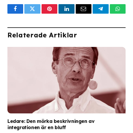
Facebook
Twitter
Pinterest
LinkedIn
Email
Telegram
What
Relaterade Artiklar
Ledare: Den mörka beskrivningen av
integrationen är en bluff