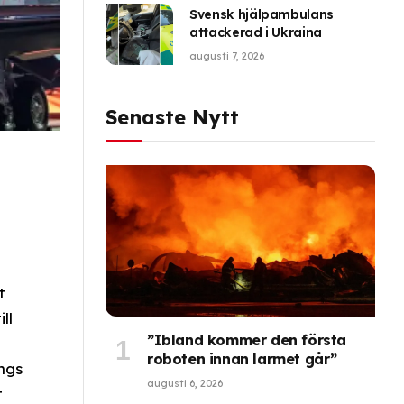
Svensk hjälpambulans
attackerad i Ukraina
augusti 7, 2026
Senaste Nytt
t
ll
”Ibland kommer den första
roboten innan larmet går”
ngs
augusti 6, 2026
t