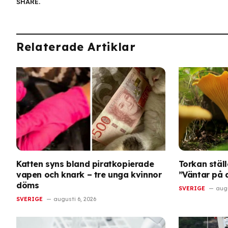
SHARE.
Relaterade Artiklar
Katten syns bland piratkopierade
Torkan ställ
vapen och knark – tre unga kvinnor
”Väntar på a
döms
SVERIGE
augu
SVERIGE
augusti 6, 2026