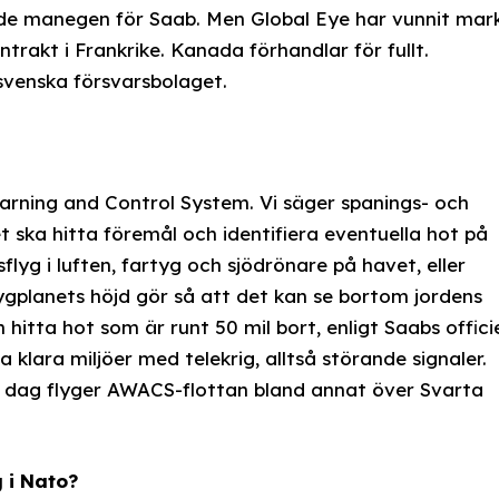
ade manegen för Saab. Men Global Eye har vunnit mar
ntrakt i Frankrike. Kanada förhandlar för fullt.
svenska försvarsbolaget.
arning and Control System. Vi säger spanings- och
et ska hitta föremål och identifiera eventuella hot på
flyg i luften, fartyg och sjödrönare på havet, eller
lygplanets höjd gör så att det kan se bortom jordens
hitta hot som är runt 50 mil bort, enligt Saabs officie
 klara miljöer med telekrig, alltså störande signaler.
 i dag flyger AWACS-flottan bland annat över Svarta
 i Nato?