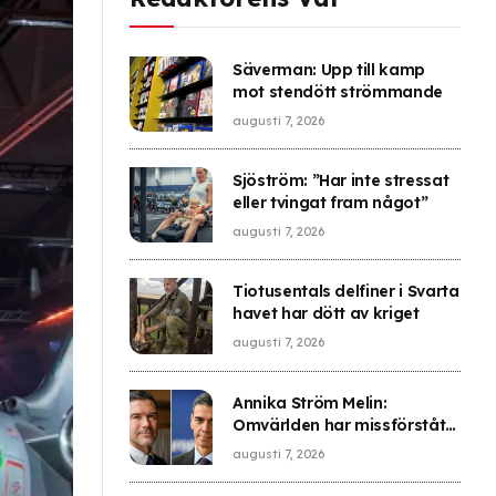
Säverman: Upp till kamp
mot stendött strömmande
augusti 7, 2026
Sjöström: ”Har inte stressat
eller tvingat fram något”
augusti 7, 2026
Tiotusentals delfiner i Svarta
havet har dött av kriget
augusti 7, 2026
Annika Ström Melin:
Omvärlden har missförstått
vad som hände i Ceuta –
augusti 7, 2026
Sverige gick i fällan