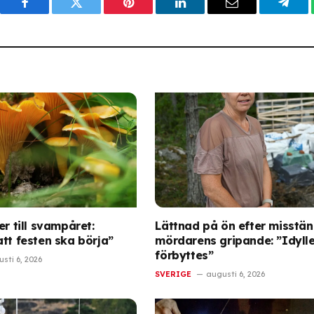
Facebook
Twitter
Pinterest
LinkedIn
Email
Tele
er till svampåret:
Lättnad på ön efter misstän
tt festen ska börja”
mördarens gripande: ”Idyll
förbyttes”
sti 6, 2026
SVERIGE
augusti 6, 2026