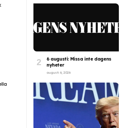
k
6 augusti: Missa inte dagens
nyheter
augusti 6, 2026
lla