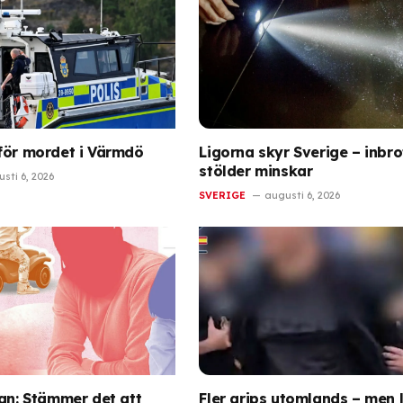
för mordet i Värmdö
Ligorna skyr Sverige – inbro
stölder minskar
sti 6, 2026
SVERIGE
augusti 6, 2026
gan: Stämmer det att
Fler grips utomlands – men l