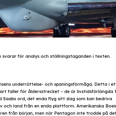
svarar för analys och ställningstaganden i texten.
ansens underrättelse- och spaningsförmåga. Detta i et
 faller för åldersstrecket – de är livstidsförlängda ti
d Saabs ord, det enda flyg sitt slag som kan bedriva
hav och land från en enda plattform. Amerikanska Boei
ren från början, men när Pentagon inte trodde på de