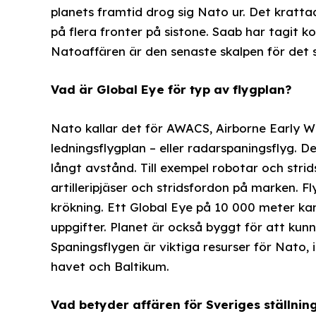
planets framtid drog sig Nato ur. Det kratt
på flera fronter på sistone. Saab har tagit ko
Natoaffären är den senaste skalpen för det 
Vad är Global Eye för typ av flygplan?
Nato kallar det för AWACS, Airborne Early W
ledningsflygplan – eller radarspaningsflyg. D
långt avstånd. Till exempel robotar och strids
artilleripjäser och stridsfordon på marken. F
krökning. Ett Global Eye på 10 000 meter kan 
uppgifter. Planet är också byggt för att kunna
Spaningsflygen är viktiga resurser för Nato,
havet och Baltikum.
Vad betyder affären för Sveriges ställning