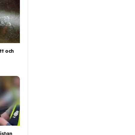
tt och
istan