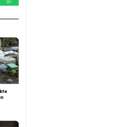
gram
WhatsApp
kte
en