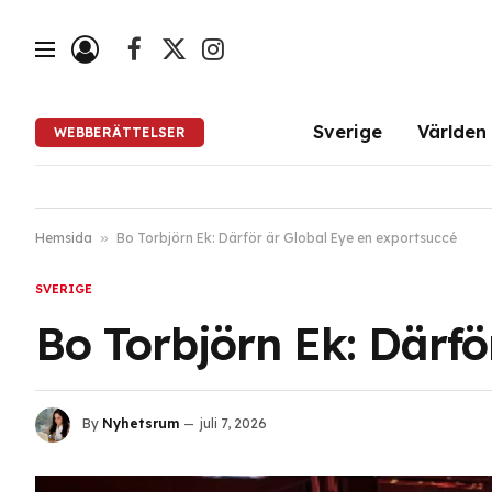
Facebook
X
Instagram
(Twitter)
Sverige
Världen
WEBBERÄTTELSER
Hemsida
»
Bo Torbjörn Ek: Därför är Global Eye en exportsuccé
SVERIGE
Bo Torbjörn Ek: Därfö
By
Nyhetsrum
juli 7, 2026