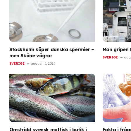
Stockholm köper danska spermier –
Man gripen 
men Skåne vägrar
SVERIGE
augu
SVERIGE
augusti 6, 2026
Omstridd svensk matfisk i butik i
Fakta i frå