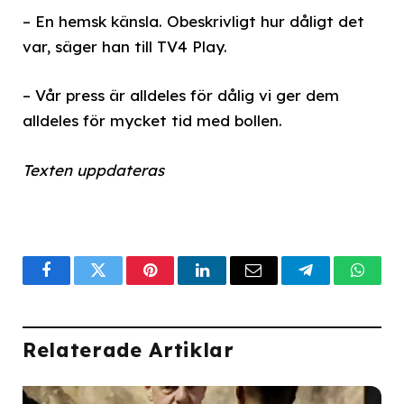
– En hemsk känsla. Obeskrivligt hur dåligt det
var, säger han till TV4 Play.
– Vår press är alldeles för dålig vi ger dem
alldeles för mycket tid med bollen.
Texten uppdateras
Facebook
Twitter
Pinterest
LinkedIn
Email
Telegram
What
Relaterade Artiklar