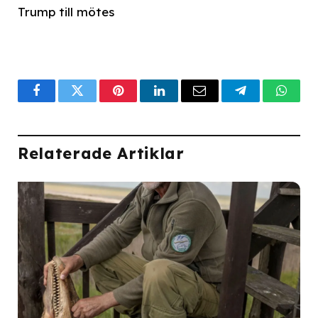
Trump till mötes
Facebook
Twitter
Pinterest
LinkedIn
Email
Telegram
What
Relaterade Artiklar