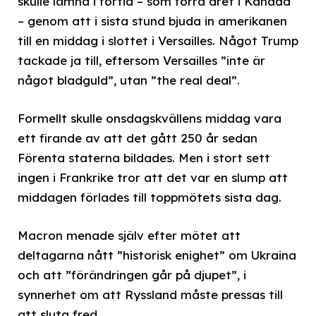
skulle lämna i förtid – som förra året i Kanada
– genom att i sista stund bjuda in amerikanen
till en middag i slottet i Versailles. Något Trump
tackade ja till, eftersom Versailles ”inte är
något bladguld”, utan ”the real deal”.
Formellt skulle onsdagskvällens middag vara
ett firande av att det gått 250 år sedan
Förenta staterna bildades. Men i stort sett
ingen i Frankrike tror att det var en slump att
middagen förlades till toppmötets sista dag.
Macron menade själv efter mötet att
deltagarna nått ”historisk enighet” om Ukraina
och att ”förändringen går på djupet”, i
synnerhet om att Ryssland måste pressas till
att sluta fred.