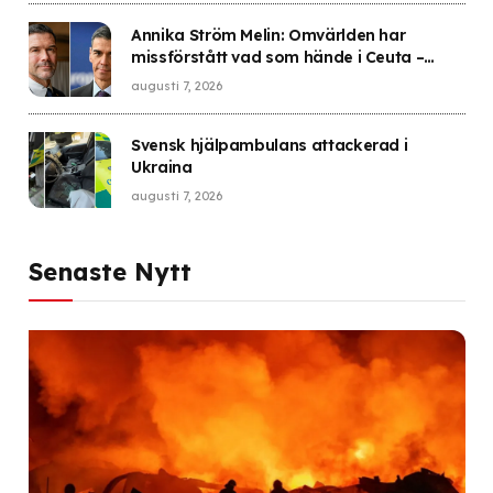
Annika Ström Melin: Omvärlden har
missförstått vad som hände i Ceuta –
Sverige gick i fällan
augusti 7, 2026
Svensk hjälpambulans attackerad i
Ukraina
augusti 7, 2026
Senaste Nytt