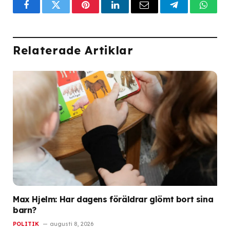
Facebook
Twitter
Pinterest
LinkedIn
Email
Telegram
What
Relaterade Artiklar
Max Hjelm: Har dagens föräldrar glömt bort sina
barn?
POLITIK
augusti 8, 2026