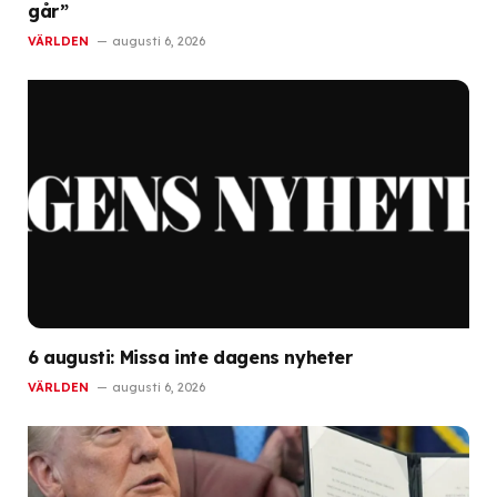
går”
VÄRLDEN
augusti 6, 2026
6 augusti: Missa inte dagens nyheter
VÄRLDEN
augusti 6, 2026