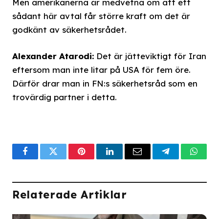
Men amerikanerna är medvetna om att ett
sådant här avtal får större kraft om det är
godkänt av säkerhetsrådet.
Alexander Atarodi:
Det är jätteviktigt för Iran
eftersom man inte litar på USA för fem öre.
Därför drar man in FN:s säkerhetsråd som en
trovärdig partner i detta.
Facebook
Twitter
Pinterest
LinkedIn
Email
Telegram
What
Relaterade Artiklar