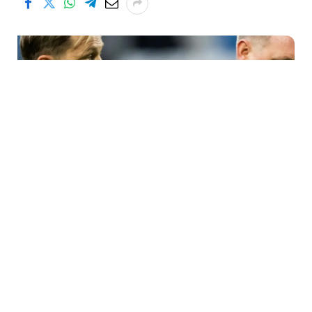
Han vet att det kommer att blåsa.
Så sade Tony Gustavsson själv efter VM-