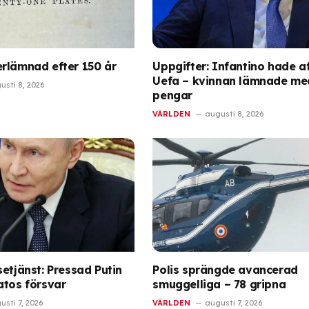
rlämnad efter 150 år
Uppgifter: Infantino hade a
Uefa – kvinnan lämnade me
usti 8, 2026
pengar
VÄRLDEN
augusti 8, 2026
etjänst: Pressad Putin
Polis sprängde avancerad
atos försvar
smuggelliga – 78 gripna
usti 7, 2026
VÄRLDEN
augusti 7, 2026