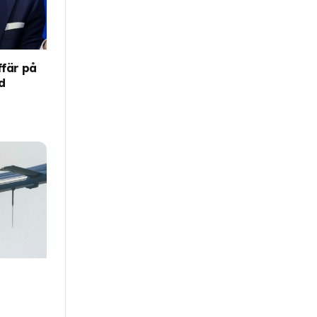
ffär på
d