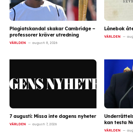
Plagiatskandal skakar Cambridge –
Lånebok åte
professorer kräver utredning
VÄRLDEN
aug
VÄRLDEN
augusti 8, 2026
7 augusti: Missa inte dagens nyheter
Underrättels
kan testa N
VÄRLDEN
augusti 7, 2026
VÄRLDEN
aug