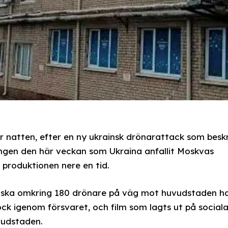
er natten, efter en ny ukrainsk drönarattack som beskr
ången den här veckan som Ukraina anfallit Moskvas
g produktionen nere en tid.
n ska omkring 180 drönare på väg mot huvudstaden h
dock igenom försvaret, och film som lagts ut på social
uvudstaden.