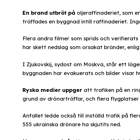
En brand utbröt på
oljeraffinaderiet, som e
träffades en byggnad intill raffinaderiet. In
Flera andra filmer som sprids och verifierat
har skett nedslag som orsakat bränder, enlig
I Zjukovskij, sydost om Moskva, står ett läg
byggnaden har evakuerats och bilder visar h
Ryska medier uppger
att trafiken på en ri
grund av drönarträffar, och flera flygplatser 
Anfallet ledde också till inställd trafik på f
555 ukrainska drönare ha skjutits ned.