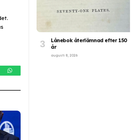
det.
as
Lånebok återlämnad efter 150
år
augusti 8, 2026
gram
WhatsApp