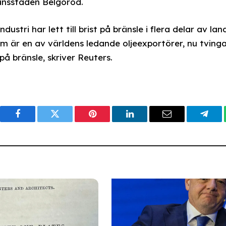
änsstaden Belgorod.
stri har lett till brist på bränsle i flera delar av lan
om är en av världens ledande oljeexportörer, nu tving
på bränsle, skriver Reuters.
Facebook
Twitter
Pinterest
LinkedIn
Email
Tele