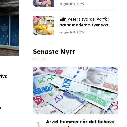
augusti 8, 2026
Elin Peters svarar: Varför
hatar moderna svenska
barn potatis?
augusti 8, 2026
Senaste Nytt
ivs
a
a
Arvet kommer när det behövs