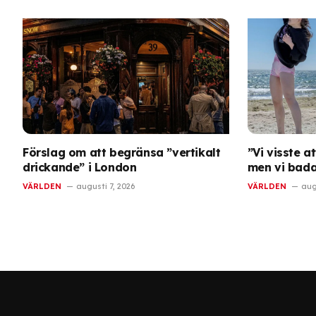
Förslag om att begränsa ”vertikalt
”Vi visste a
drickande” i London
men vi bad
VÄRLDEN
augusti 7, 2026
VÄRLDEN
aug