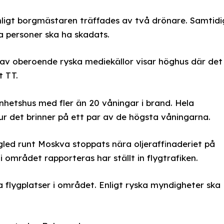
nligt borgmästaren träffades av två drönare. Samtidi
ga personer ska ha skadats.
s av oberoende ryska mediekällor visar höghus där det
t TT.
enhetshus med fler än 20 våningar i brand. Hela
ur det brinner på ett par av de högsta våningarna.
ngled runt Moskva stoppats nära oljeraffinaderiet på
i området rapporteras har ställt in flygtrafiken.
lera flygplatser i området. Enligt ryska myndigheter ska