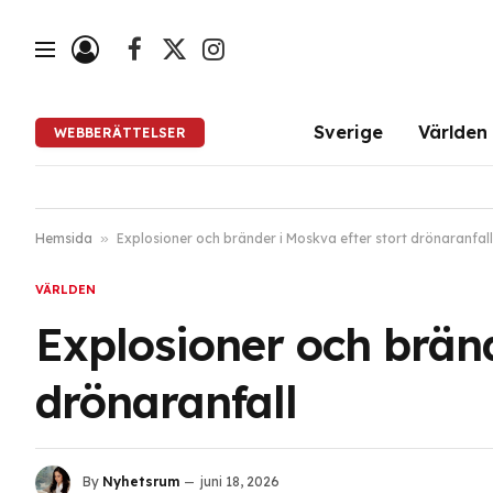
Facebook
X
Instagram
(Twitter)
Sverige
Världen
WEBBERÄTTELSER
Hemsida
»
Explosioner och bränder i Moskva efter stort drönaranfall
VÄRLDEN
Explosioner och bränd
drönaranfall
By
Nyhetsrum
juni 18, 2026