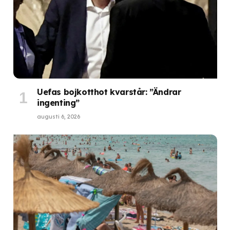
Uefas bojkotthot kvarstår: ”Ändrar
ingenting”
augusti 6, 2026