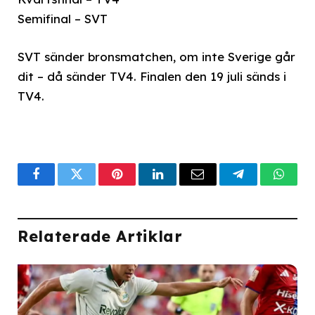
Semifinal – SVT
SVT sänder bronsmatchen, om inte Sverige går
dit – då sänder TV4. Finalen den 19 juli sänds i
TV4.
Facebook
Twitter
Pinterest
LinkedIn
Email
Telegram
What
Relaterade Artiklar