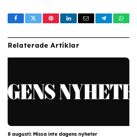
Facebook
Twitter
Pinterest
LinkedIn
Email
Telegram
What
Relaterade Artiklar
8 augusti: Missa inte dagens nyheter