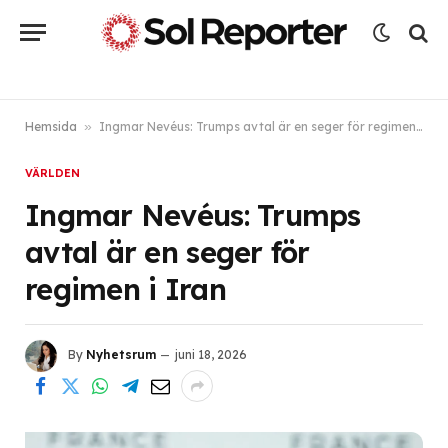
Hemsida
»
Ingmar Nevéus: Trumps avtal är en seger för regimen i Iran
VÄRLDEN
Ingmar Nevéus: Trumps
avtal är en seger för
regimen i Iran
By
Nyhetsrum
juni 18, 2026