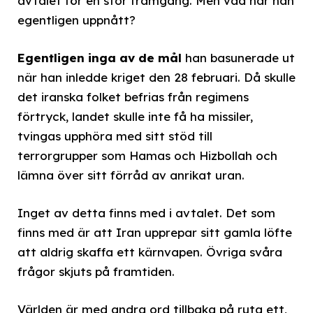
avtalet för en stor framgång. Men vad har han
egentligen uppnått?
Egentligen inga av de mål
han basunerade ut
när han inledde kriget den 28 februari. Då skulle
det iranska folket befrias från regimens
förtryck, landet skulle inte få ha missiler,
tvingas upphöra med sitt stöd till
terrorgrupper som Hamas och Hizbollah och
lämna över sitt förråd av anrikat uran.
Inget av detta finns med i avtalet. Det som
finns med är att Iran upprepar sitt gamla löfte
att aldrig skaffa ett kärnvapen. Övriga svåra
frågor skjuts på framtiden.
Världen är med andra ord tillbaka på ruta ett,