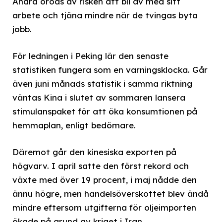
Andra oroas av risken att bli av med sitt
arbete och tjäna mindre när de tvingas byta
jobb.
För ledningen i Peking lär den senaste
statistiken fungera som en varningsklocka. Går
även juni månads statistik i samma riktning
väntas Kina i slutet av sommaren lansera
stimulanspaket för att öka konsumtionen på
hemmaplan, enligt bedömare.
Däremot går den kinesiska exporten på
högvarv. I april satte den först rekord och
växte med över 19 procent, i maj nådde den
ännu högre, men handelsöverskottet blev ändå
mindre eftersom utgifterna för oljeimporten
ökade på grund av kriget i Iran.