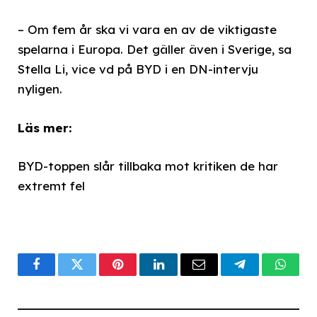
– Om fem år ska vi vara en av de viktigaste
spelarna i Europa. Det gäller även i Sverige, sa
Stella Li, vice vd på BYD i en DN-intervju
nyligen.
Läs mer:
BYD-toppen slår tillbaka mot kritiken de har
extremt fel
Facebook
Twitter
Pinterest
LinkedIn
Email
Telegram
What