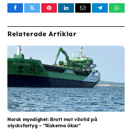
Facebook
Twitter
Pinterest
LinkedIn
Email
Telegram
What
Relaterade Artiklar
Norsk myndighet: Brott mot vilotid på
olycksfartyg – ”Riskerna ökar”