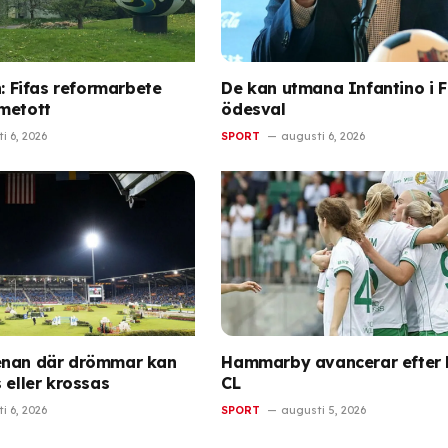
n: Fifas reformarbete
De kan utmana Infantino i F
metott
ödesval
i 6, 2026
SPORT
augusti 6, 2026
enan där drömmar kan
Hammarby avancerar efter k
 eller krossas
CL
i 6, 2026
SPORT
augusti 5, 2026