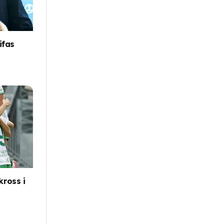
ifas
ross i