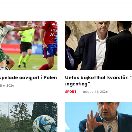
elade oavgjort i Polen
Uefas bojkotthot kvarstår: 
ingenting”
i 6, 2026
SPORT
augusti 6, 2026