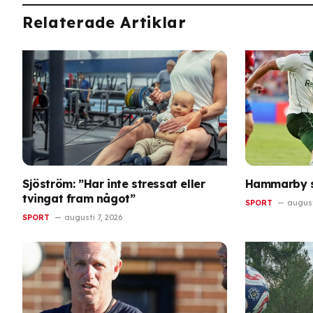
Relaterade Artiklar
Sjöström: ”Har inte stressat eller
Hammarby sp
tvingat fram något”
SPORT
august
SPORT
augusti 7, 2026