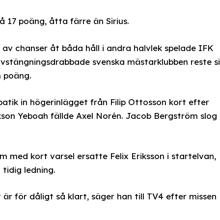
å 17 poäng, åtta färre än Sirius.
r av chanser åt båda håll i andra halvlek spelade IFK
avstängningsdrabbade svenska mästarklubben reste s
n poäng.
ik in högerinlägget från Filip Ottosson kort efter
ckson Yeboah fällde Axel Norén. Jacob Bergström slog
med kort varsel ersatte Felix Eriksson i startelvan,
tidig ledning.
är för dåligt så klart, säger han till TV4 efter missen