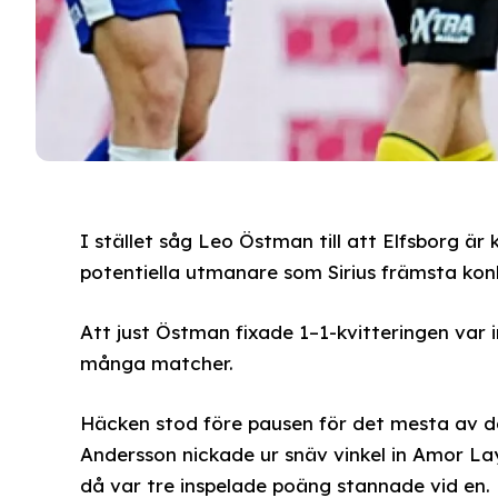
I stället såg Leo Östman till att Elfsborg är
potentiella utmanare som Sirius främsta konk
Att just Östman fixade 1–1-kvitteringen var i
många matcher.
Häcken stod före pausen för det mesta av de
Andersson nickade ur snäv vinkel in Amor La
då var tre inspelade poäng stannade vid en.