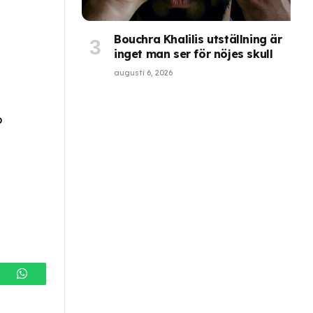
Bouchra Khalilis utställning är
inget man ser för nöjes skull
augusti 6, 2026
b
gram
WhatsApp