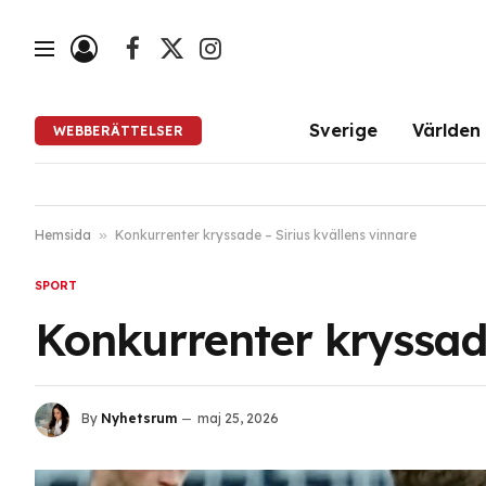
Facebook
X
Instagram
(Twitter)
Sverige
Världen
WEBBERÄTTELSER
Hemsida
»
Konkurrenter kryssade – Sirius kvällens vinnare
SPORT
Konkurrenter kryssade
By
Nyhetsrum
maj 25, 2026