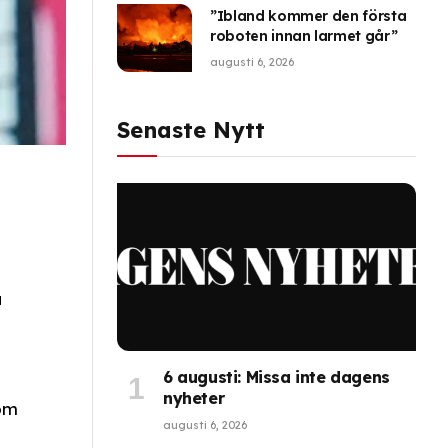
”Ibland kommer den första
roboten innan larmet går”
augusti 6, 2026
Senaste Nytt
a
6 augusti: Missa inte dagens
nyheter
som
augusti 6, 2026