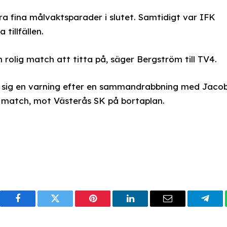
 fina målvaktsparader i slutet. Samtidigt var IFK
tillfällen.
 rolig match att titta på, säger Bergström till TV4.
sig en varning efter en sammandrabbning med Jaco
 match, mot Västerås SK på bortaplan.
Facebook
Twitter
Pinterest
LinkedIn
Email
Tele