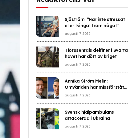
Sjöström: ”Har inte stressat
eller tvingat fram något”
augusti 7, 2026
Tiotusentals delfiner i Svarta
havet har dött av kriget
augusti 7, 2026
Annika Ström Melin:
Omvärlden har missförstått
vad som hände i Ceuta –
augusti 7, 2026
Sverige gick i fällan
Svensk hjälpambulans
attackerad i Ukraina
augusti 7, 2026