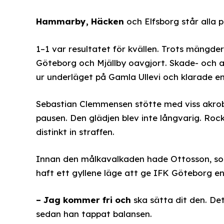
Hammarby, Häcken
och Elfsborg står alla p
1–1 var resultatet för kvällen. Trots mängde
Göteborg och Mjällby oavgjort. Skade- och 
ur underläget på Gamla Ullevi och klarade e
Sebastian Clemmensen stötte med viss akrobat
pausen. Den glädjen blev inte långvarig. Ro
distinkt in straffen.
Innan den målkavalkaden hade Ottosson, som 
haft ett gyllene läge att ge IFK Göteborg en 
– Jag kommer fri och
ska sätta dit den. Det 
sedan han tappat balansen.