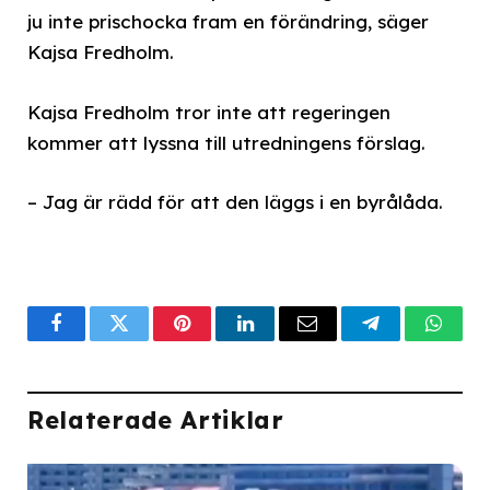
ju inte prischocka fram en förändring, säger
Kajsa Fredholm.
Kajsa Fredholm tror inte att regeringen
kommer att lyssna till utredningens förslag.
– Jag är rädd för att den läggs i en byrålåda.
Facebook
Twitter
Pinterest
LinkedIn
Email
Telegram
What
Relaterade Artiklar