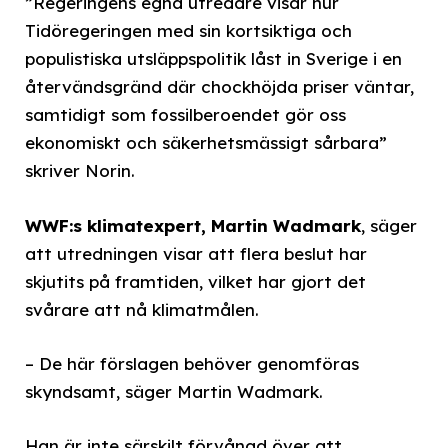
”Regeringens egna utredare visar hur
Tidöregeringen med sin kortsiktiga och
populistiska utsläppspolitik låst in Sverige i en
återvändsgränd där chockhöjda priser väntar,
samtidigt som fossilberoendet gör oss
ekonomiskt och säkerhetsmässigt sårbara”
skriver Norin.
WWF:s klimatexpert, Martin Wadmark
, säger
att utredningen visar att flera beslut har
skjutits på framtiden, vilket har gjort det
svårare att nå klimatmålen.
– De här förslagen behöver genomföras
skyndsamt, säger Martin Wadmark.
Han är inte särskilt förvånad över att