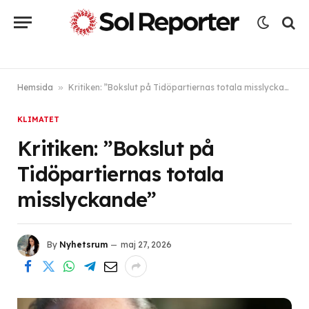
Hemsida
»
Kritiken: ”Bokslut på Tidöpartiernas totala misslyckande”
KLIMATET
Kritiken: ”Bokslut på
Tidöpartiernas totala
misslyckande”
By
Nyhetsrum
maj 27, 2026