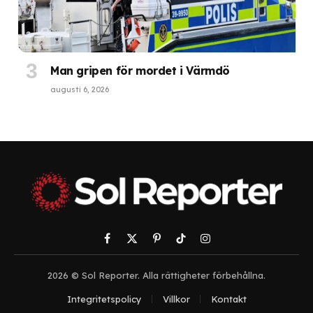
Man gripen för mordet i Värmdö
augusti 6, 2026
Facebook
X
Pinterest
TikTok
Instagram
(Twitter)
2026 © Sol Reporter. Alla rättigheter förbehållna.
Integritetspolicy
Villkor
Kontakt