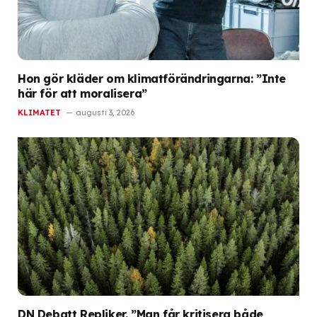
Hon gör kläder om klimatförändringarna: ”Inte
här för att moralisera”
KLIMATET
augusti 3, 2026
DN Debatt Repliker. ”Man får kritisera både