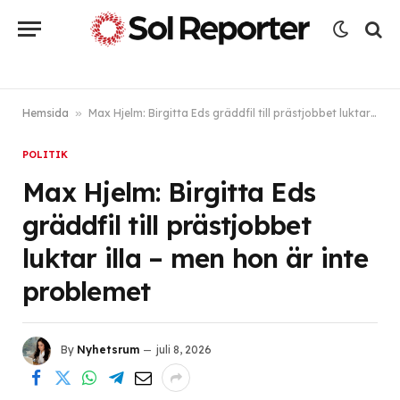
Hemsida
»
Max Hjelm: Birgitta Eds gräddfil till prästjobbet luktar illa – men hon är inte problemet
POLITIK
Max Hjelm: Birgitta Eds
gräddfil till prästjobbet
luktar illa – men hon är inte
problemet
By
Nyhetsrum
juli 8, 2026