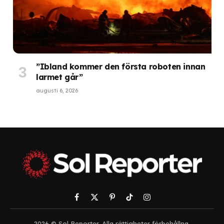
”Ibland kommer den första roboten innan
larmet går”
augusti 6, 2026
Facebook
X
Pinterest
TikTok
Instagram
(Twitter)
2026 © Sol Reporter. Alla rättigheter förbehållna.