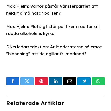
Max Hjelm: Varför påstår Vänsterpartiet att
hela Malmö hatar polisen?
Max Hjelm: Plötsligt står politiker i rad för att
rädda alkoholens kyrka
DN:s ledarredaktion: Är Moderaterna så emot
”blandning” att de ogillar fri marknad?
Facebook
Twitter
Pinterest
LinkedIn
Email
Telegram
What
Relaterade Artiklar