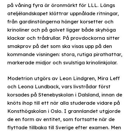
på våning fyra är öronmärkt för LLL. Längs
ateljélandskapet klättrar uppnålade ritningar,
från gardinstängerna hänger korsetter och
krinoliner och på golvet ligger både skyhöga
klackar och trådrullar. På provdockorna sitter
smakprov på det som ska visas upp på den
kommande visningen: stora, rutiga pirathattar,
markerade midjor och svulstiga krinolinkjolar.
Modetrion utgörs av Leon Lindgren, Mira Leff
och Leona Lundback, vars livstrådar först
korsades på Stenebyskolan i Dalsland, innan de
knöts ihop till ett när alla studerade vidare på
Konsthögskolan i Oslo. I grannlandet utgjorde
de en form av entitet, som fortsatte när de
flyttade tillbaka till Sverige efter examen. Men