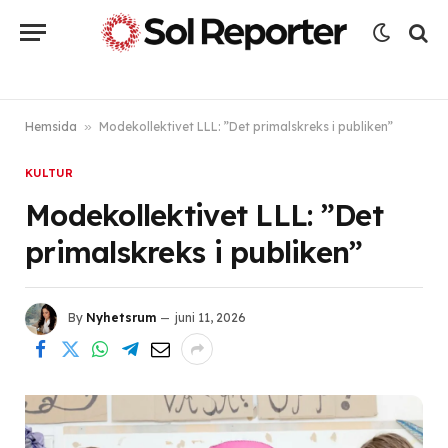
Hemsida
»
Modekollektivet LLL: ”Det primalskreks i publiken”
KULTUR
Modekollektivet LLL: ”Det
primalskreks i publiken”
By
Nyhetsrum
juni 11, 2026