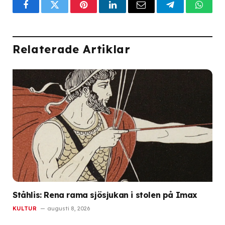
Facebook
Twitter
Pinterest
LinkedIn
Email
Telegram
What
Relaterade Artiklar
Ståhlis: Rena rama sjösjukan i stolen på Imax
KULTUR
augusti 8, 2026