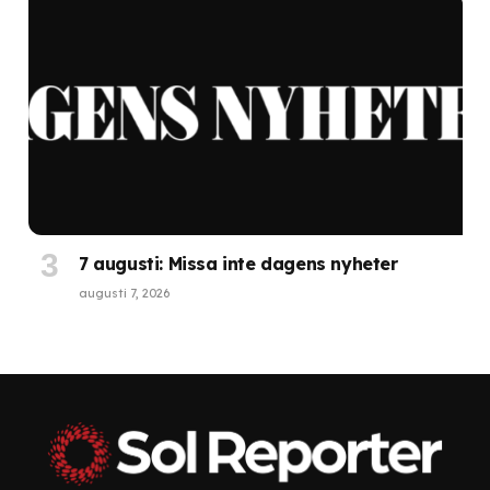
7 augusti: Missa inte dagens nyheter
augusti 7, 2026