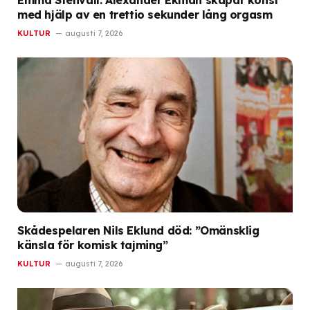
Emma Stenvall: Alexander Ekman skapar konst
med hjälp av en trettio sekunder lång orgasm
KULTUR
augusti 7, 2026
Skådespelaren Nils Eklund död: ”Omänsklig
känsla för komisk tajming”
KULTUR
augusti 7, 2026