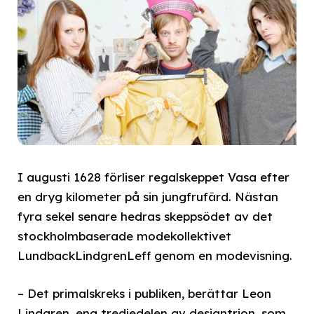
I augusti 1628 förliser regalskeppet Vasa efter
en dryg kilometer på sin jungfrufärd. Nästan
fyra sekel senare hedras skeppsödet av det
stockholmbaserade modekollektivet
LundbackLindgrenLeff genom en modevisning.
– Det primalskreks i publiken, berättar Leon
Lindgren, ena tredjedelen av designtrion, som