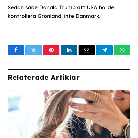
Sedan sade Donald Trump att USA borde
kontrollera Grönland, inte Danmark.
Facebook
Twitter
Pinterest
LinkedIn
Email
Telegram
What
Relaterade Artiklar