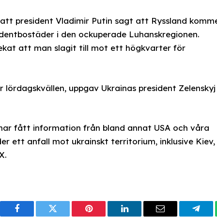
att president Vladimir Putin sagt att Ryssland komm
entbostäder i den ockuperade Luhanskregionen.
at att man slagit till mot ett högkvarter för
r lördagskvällen, uppgav Ukrainas president Zelenskyj
 har fått information från bland annat USA och våra
 ett anfall mot ukrainskt territorium, inklusive Kiev,
X.
Facebook
Twitter
Pinterest
LinkedIn
Email
Tele