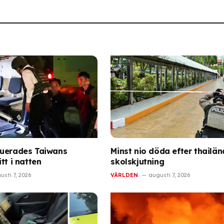
kuerades Taiwans
Minst nio döda efter thailä
tt i natten
skolskjutning
usti 7, 2026
VÄRLDEN
augusti 7, 2026