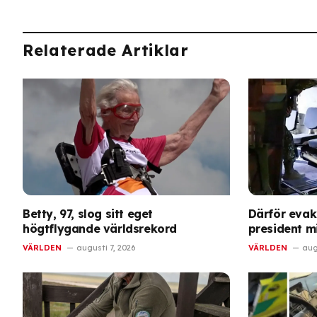
Relaterade Artiklar
Betty, 97, slog sitt eget
Därför eva
högtflygande världsrekord
president mi
VÄRLDEN
augusti 7, 2026
VÄRLDEN
aug