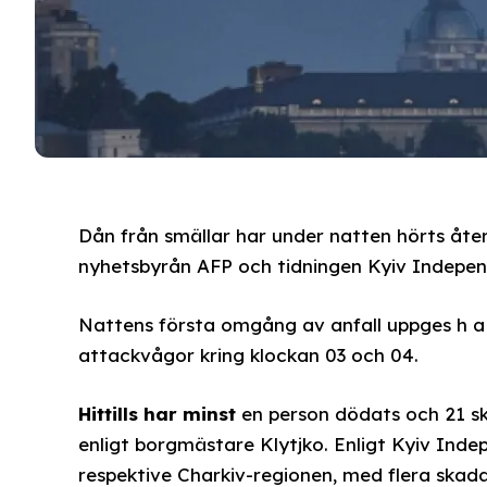
Dån från smällar har under natten hörts åte
nyhetsbyrån AFP och tidningen Kyiv Indepen
Nattens första omgång av anfall uppges h a 
attackvågor kring klockan 03 och 04.
Hittills har minst
en person dödats och 21 sk
enligt borgmästare Klytjko. Enligt Kyiv Ind
respektive Charkiv-regionen, med flera skada