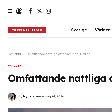
Facebook
X
Instagram
(Twitter)
Sverige
Världen
WEBBERÄTTELSER
Hemsida
»
Omfattande nattliga attacker mot Ukraina
VÄRLDEN
Omfattande nattliga 
By
Nyhetsrum
maj 24, 2026