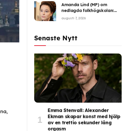
Amanda Lind (MP) om
nedlagda folkhögskolan:
”Sker inte i ett vakuum”
augusti 7, 2026
Senaste Nytt
Emma Stenvall: Alexander
na,
Ekman skapar konst med hjälp
av en trettio sekunder lång
orgasm