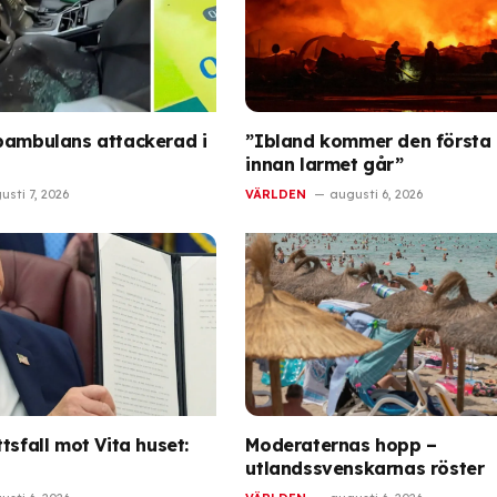
pambulans attackerad i
”Ibland kommer den första
innan larmet går”
usti 7, 2026
VÄRLDEN
augusti 6, 2026
tsfall mot Vita huset:
Moderaternas hopp –
utlandssvenskarnas röster