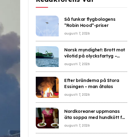
Så funkar flygbolagens
”Robin Hood”-priser
augusti 7, 2026
Norsk myndighet: Brott mot
vilotid på olycksfartyg –
”Riskerna ökar”
augusti 7, 2026
Efter bränderna på Stora
Essingen – man åtalas
augusti 7, 2026
Nordkoreaner uppmanas
äta soppa med hundkött för
att klara värmeböljan
augusti 7, 2026