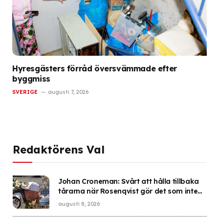
Hyresgästers förråd översvämmade efter
byggmiss
SVERIGE
augusti 7, 2026
Redaktörens Val
Johan Croneman: Svårt att hålla tillbaka
tårarna när Rosenqvist gör det som inte
ska gå att göra
augusti 8, 2026