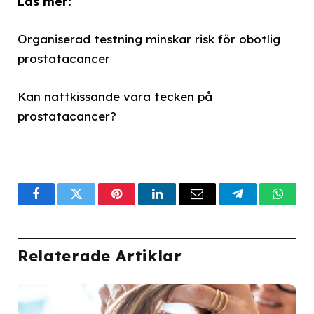
Läs mer:
Organiserad testning minskar risk för obotlig
prostatacancer
Kan nattkissande vara tecken på
prostatacancer?
Facebook
Twitter
Pinterest
LinkedIn
Email
Telegram
What
Relaterade Artiklar