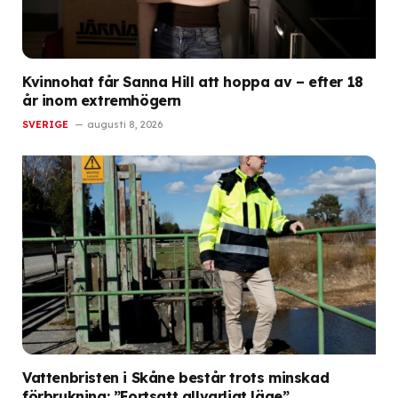
Kvinnohat får Sanna Hill att hoppa av – efter 18
år inom extremhögern
SVERIGE
augusti 8, 2026
Vattenbristen i Skåne består trots minskad
förbrukning: ”Fortsatt allvarligt läge”