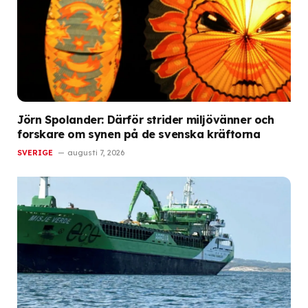
Jörn Spolander: Därför strider miljövänner och
forskare om synen på de svenska kräftorna
SVERIGE
augusti 7, 2026