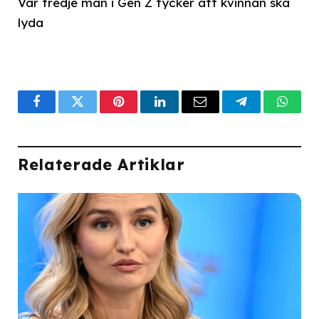
Var tredje man i Gen Z tycker att kvinnan ska
lyda
Facebook
Twitter
Pinterest
LinkedIn
Email
Telegram
What
Relaterade Artiklar