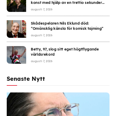
konst med hjälp av en trettio sekunder
lång orgasm
augusti 7, 2026
Skådespelaren Nils Eklund död:
”Omänsklig känsla för komisk tajming”
augusti 7, 2026
Betty, 97, slog sitt eget högtflygande
världsrekord
augusti 7, 2026
Senaste Nytt