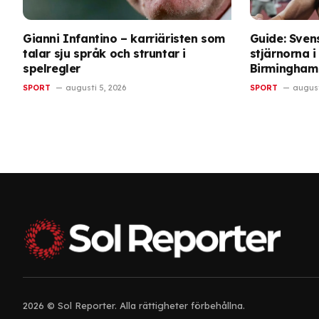
Gianni Infantino – karriäristen som
Guide: Sve
talar sju språk och struntar i
stjärnorna i 
spelregler
Birmingham
SPORT
augusti 5, 2026
SPORT
august
2026 © Sol Reporter. Alla rättigheter förbehållna.