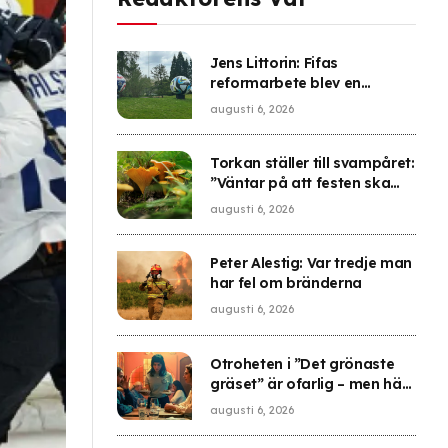
Jens Littorin: Fifas
reformarbete blev en
tummetott
augusti 6, 2026
Torkan ställer till svampåret:
”Väntar på att festen ska
börja”
augusti 6, 2026
Peter Alestig: Var tredje man
har fel om bränderna
augusti 6, 2026
Otroheten i ”Det grönaste
gräset” är ofarlig – men här
finns hinkvis med charm
augusti 6, 2026