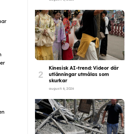
har
n
ver
Kinesisk AI-trend: Videor där
utlänningar utmålas som
skurkar
augusti 6, 2026
en