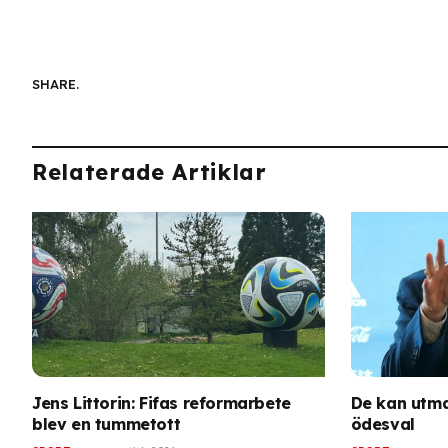
SHARE.
Relaterade Artiklar
Jens Littorin: Fifas reformarbete
De kan utma
blev en tummetott
ödesval