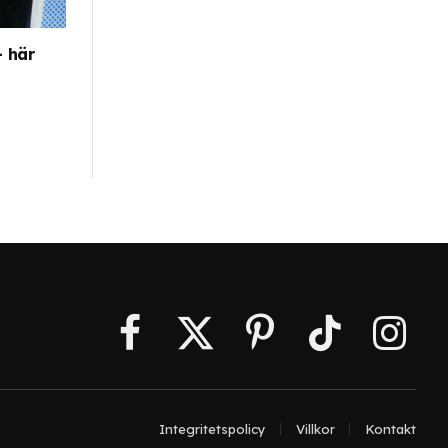
 här
Facebook
X
Pinterest
TikTok
Instagr
(Twitter)
Integritetspolicy
Villkor
Kontakt