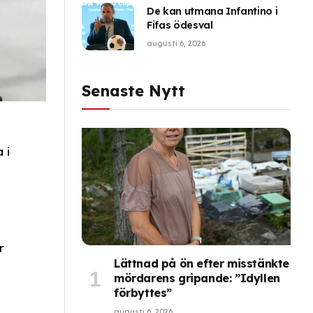
De kan utmana Infantino i
Fifas ödesval
augusti 6, 2026
Senaste Nytt
 i
r
Lättnad på ön efter misstänkte
mördarens gripande: ”Idyllen
förbyttes”
augusti 6, 2026