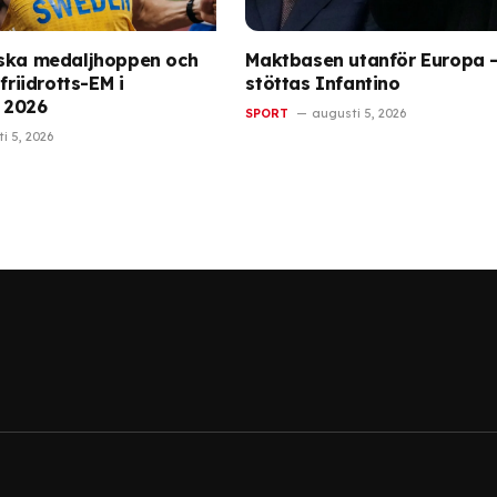
nska medaljhoppen och
Maktbasen utanför Europa –
friidrotts-EM i
stöttas Infantino
 2026
SPORT
augusti 5, 2026
i 5, 2026