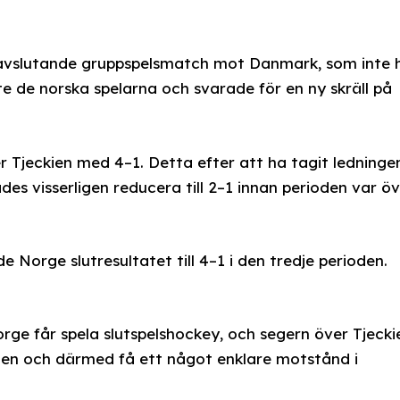
s avslutande gruppspelsmatch mot Danmark, som inte 
 de norska spelarna och svarade för en ny skräll på
r Tjeckien med 4–1. Detta efter att ha tagit ledninge
des visserligen reducera till 2–1 innan perioden var ö
e Norge slutresultatet till 4–1 i den tredje perioden.
rge får spela slutspelshockey, och segern över Tjecki
ellen och därmed få ett något enklare motstånd i