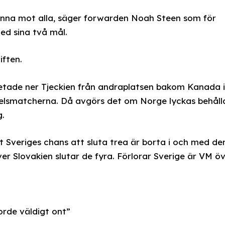
i vinna mot alla, säger forwarden Noah Steen som för
ed sina två mål.
iften.
etade ner Tjeckien från andraplatsen bakom Kanada i
spelsmatcherna. Då avgörs det om Norge lyckas behåll
g.
t Sveriges chans att sluta trea är borta i och med de
er Slovakien slutar de fyra. Förlorar Sverige är VM ö
jorde väldigt ont”