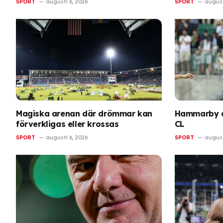
SPORT
augusti 6, 2026
SPORT
august
Magiska arenan där drömmar kan
Hammarby av
förverkligas eller krossas
CL
SPORT
augusti 6, 2026
SPORT
august