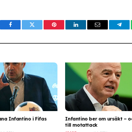
Facebook
Twitter
Pinterest
LinkedIn
Email
Tele
na Infantino i Fifas
Infantino ber om ursäkt – o
till motattack