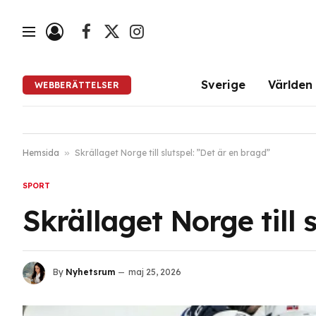
Facebook
X
Instagram
(Twitter)
Sverige
Världen
WEBBERÄTTELSER
Hemsida
»
Skrällaget Norge till slutspel: ”Det är en bragd”
SPORT
Skrällaget Norge till 
By
Nyhetsrum
maj 25, 2026