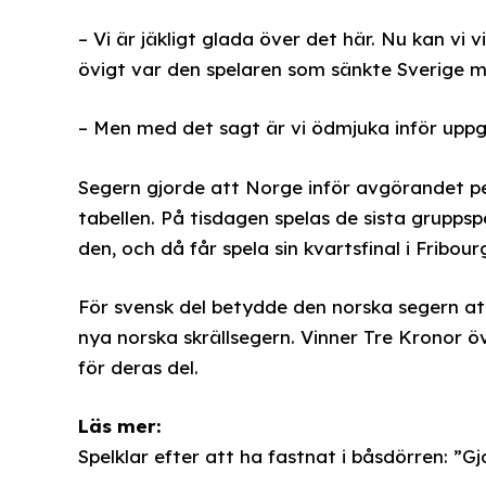
– Vi är jäkligt glada över det här. Nu kan v
övigt var den spelaren som sänkte Sverige m
– Men med det sagt är vi ödmjuka inför uppg
Segern gjorde att Norge inför avgörandet p
tabellen. På tisdagen spelas de sista grupp
den, och då får spela sin kvartsfinal i Fribour
För svensk del betydde den norska segern at
nya norska skrällsegern. Vinner Tre Kronor öv
för deras del.
Läs mer:
Spelklar efter att ha fastnat i båsdörren: ”G