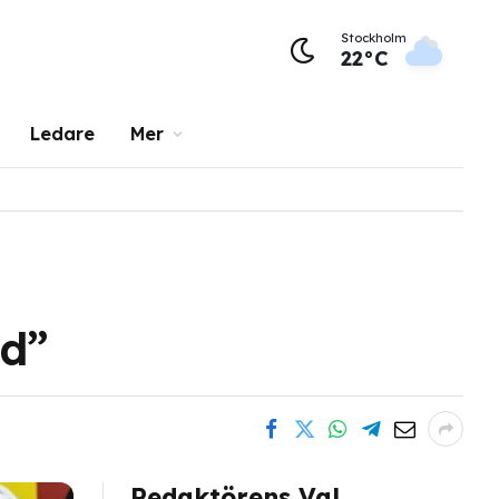
Stockholm
22°C
Ledare
Mer
gd”
Redaktörens Val