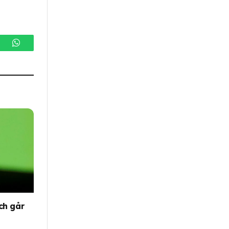
gram
WhatsApp
ch går