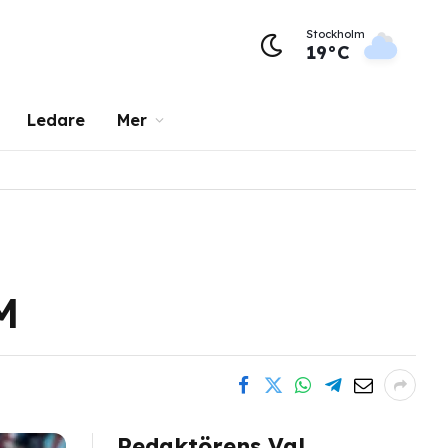
Stockholm
19°C
Ledare
Mer
M
Redaktörens Val