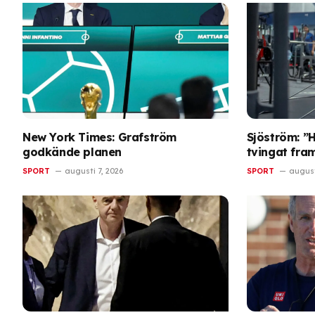
New York Times: Grafström
Sjöström: ”H
godkände planen
tvingat fra
SPORT
augusti 7, 2026
SPORT
august