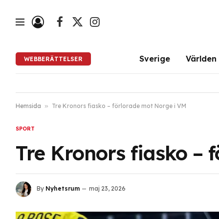
Facebook
X
Instagram
(Twitter)
Sverige
Världen
WEBBERÄTTELSER
Hemsida
»
Tre Kronors fiasko – förlorade mot Norge i VM
SPORT
Tre Kronors fiasko – 
By
Nyhetsrum
maj 23, 2026