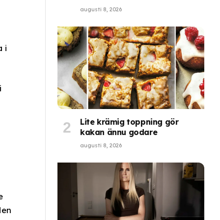
augusti 8, 2026
 i
i
Lite krämig toppning gör
kakan ännu godare
augusti 8, 2026
e
Men