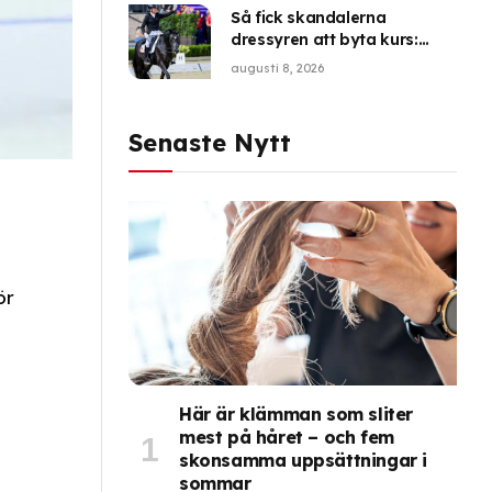
Så fick skandalerna
dressyren att byta kurs:
”Förändring var nödvändig”
augusti 8, 2026
Senaste Nytt
ör
Här är klämman som sliter
mest på håret – och fem
skonsamma uppsättningar i
sommar