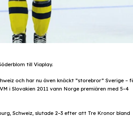
öderblom till Viaplay.
weiz och har nu även knäckt ”storebror” Sverige – f
 VM i Slovakien 2011 vann Norge premiären med 5–4
ourg, Schweiz, slutade 2–3 efter att Tre Kronor bland