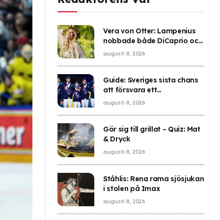
Vera von Otter: Lampenius
nobbade både DiCaprio och
prins Albert
augusti 8, 2026
Guide: Sveriges sista chans
att försvara ett
mästerskapsguld
augusti 8, 2026
Gör sig till grillat – Quiz: Mat
& Dryck
augusti 8, 2026
Ståhlis: Rena rama sjösjukan
i stolen på Imax
augusti 8, 2026