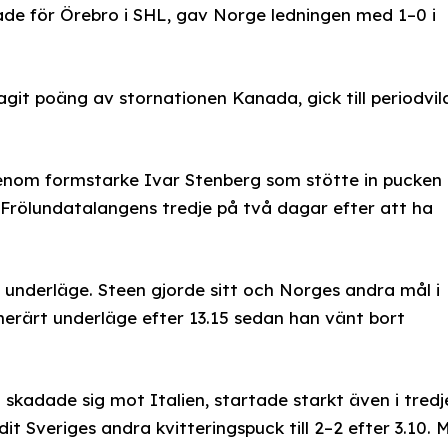
e för Örebro i SHL, gav Norge ledningen med 1–0 i
it poäng av stornationen Kanada, gick till periodvila
nom formstarke Ivar Stenberg som stötte in pucken 
 Frölundatalangens tredje på två dagar efter att ha
 underläge. Steen gjorde sitt och Norges andra mål i
merärt underläge efter 13.15 sedan han vänt bort
skadade sig mot Italien, startade starkt även i tredj
t Sveriges andra kvitteringspuck till 2–2 efter 3.10. 