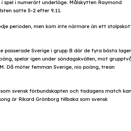
e i spel i numerärt underläge. Målskytten Raymond
sten satte 3–2 efter 9.11.
tredje perioden, men kom inte närmare än ett stolpskot
e passerade Sverige i grupp B där de fyra bästa lage
io poäng, spelar igen under söndagskvällen, mot grupptv
VM. Då möter femman Sverige, nio poäng, trean
a som svensk förbundskapten och tisdagens match ka
song är Rikard Grönborg tillbaka som svensk