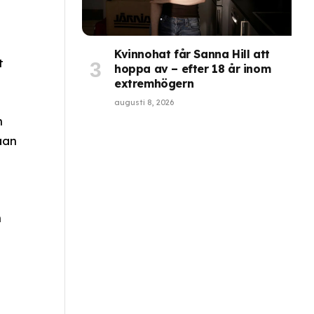
Kvinnohat får Sanna Hill att
t
hoppa av – efter 18 år inom
extremhögern
augusti 8, 2026
n
åan
n