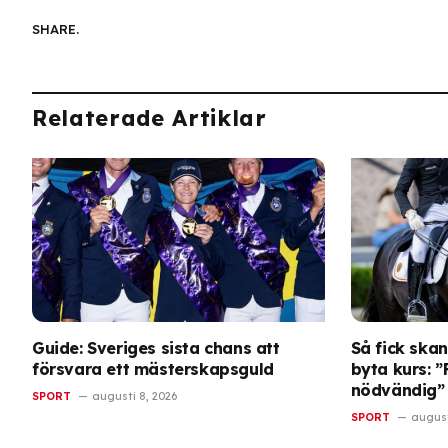
SHARE.
Relaterade Artiklar
Guide: Sveriges sista chans att
Så fick ska
försvara ett mästerskapsguld
byta kurs: 
nödvändig”
SPORT
augusti 8, 2026
SPORT
august