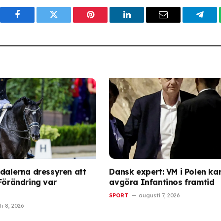
Facebook
Twitter
Pinterest
LinkedIn
Email
Tele
ndalerna dressyren att
Dansk expert: VM i Polen ka
”Förändring var
avgöra Infantinos framtid
SPORT
augusti 7, 2026
i 8, 2026