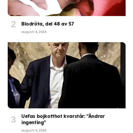
Blodröta, del 48 av 57
augusti 6, 2026
Uefas bojkotthot kvarstår: ”Ändrar
ingenting”
augusti 6, 2026