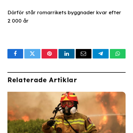
Därför står romarrikets byggnader kvar efter
2 000 år
Facebook
Twitter
Pinterest
LinkedIn
Email
Telegram
What
Relaterade Artiklar