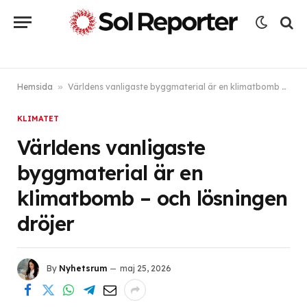
Hemsida
»
Världens vanligaste byggmaterial är en klimatbomb – och lösningen dröjer
KLIMATET
Världens vanligaste
byggmaterial är en
klimatbomb – och lösningen
dröjer
By
Nyhetsrum
maj 25, 2026