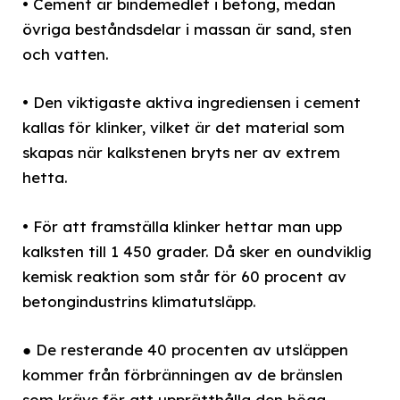
• Cement är bindemedlet i betong, medan
övriga beståndsdelar i massan är sand, sten
och vatten.
• Den viktigaste aktiva ingrediensen i cement
kallas för klinker, vilket är det material som
skapas när kalkstenen bryts ner av extrem
hetta.
• För att framställa klinker hettar man upp
kalksten till 1 450 grader. Då sker en oundviklig
kemisk reaktion som står för 60 procent av
betongindustrins klimatutsläpp.
● De resterande 40 procenten av utsläppen
kommer från förbränningen av de bränslen
som krävs för att upprätthålla den höga