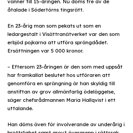
vänner till 15-åringen. Nu döms tre av de
åtalade i Södertörns tingsrätt.
En 23-årig man som pekats ut som en
ledargestalt i Visättranätverket var den som
erbjöd pojkarna att utföra sprängdådet.
Ersättningen var 5 000 kronor.
– Eftersom 23-åringen är den som med uppsåt
har framkallat beslutet hos utföraren att
genomföra en sprängning är han skyldig till
anstiftan av grov allmänfarlig ödeläggelse,
säger chefsrådmannen Maria Hallqvist i ett
uttalande.
Han döms även för involverande av underårig i
brottslighet samt grovt övergrepp i rättssak.