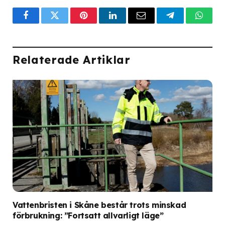
Facebook
Twitter
Pinterest
LinkedIn
Email
Telegram
What
Relaterade Artiklar
Vattenbristen i Skåne består trots minskad
förbrukning: ”Fortsatt allvarligt läge”