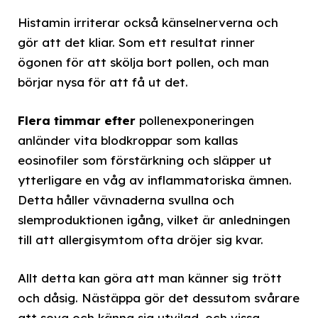
Histamin irriterar också känselnerverna och
gör att det kliar. Som ett resultat rinner
ögonen för att skölja bort pollen, och man
börjar nysa för att få ut det.
Flera timmar efter
pollenexponeringen
anländer vita blodkroppar som kallas
eosinofiler som förstärkning och släpper ut
ytterligare en våg av inflammatoriska ämnen.
Detta håller vävnaderna svullna och
slemproduktionen igång, vilket är anledningen
till att allergisymtom ofta dröjer sig kvar.
Allt detta kan göra att man känner sig trött
och dåsig. Nästäppa gör det dessutom svårare
att sova och känna sig utvilad, och vissa