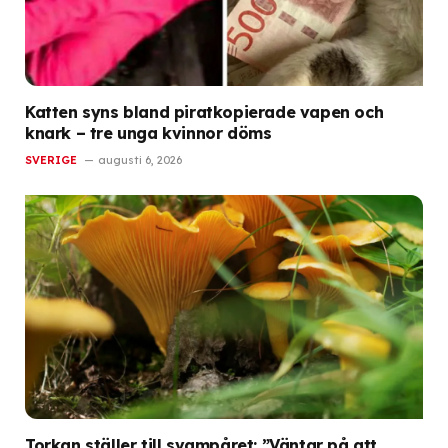
Katten syns bland piratkopierade vapen och
knark – tre unga kvinnor döms
SVERIGE
augusti 6, 2026
Torkan ställer till svampåret: ”Väntar på att