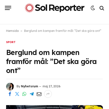
Hemsida
»
Berglund om kampen framför mål: ”Det ska göra ont”
SPORT
Berglund om kampen
framför mål: ”Det ska göra
ont”
By
Nyhetsrum
maj 27, 2026