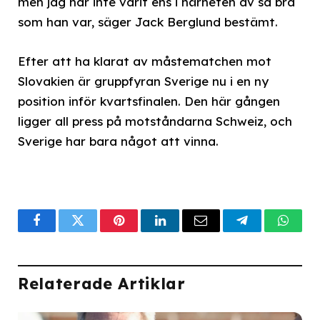
men jag har inte varit ens i närheten av så bra
som han var, säger Jack Berglund bestämt.
Efter att ha klarat av måstematchen mot
Slovakien är gruppfyran Sverige nu i en ny
position inför kvartsfinalen. Den här gången
ligger all press på motståndarna Schweiz, och
Sverige har bara något att vinna.
Facebook
Twitter
Pinterest
LinkedIn
Email
Telegram
What
Relaterade Artiklar