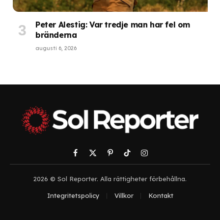
Peter Alestig: Var tredje man har fel om
bränderna
augusti 6, 2026
Facebook
X
Pinterest
TikTok
Instagram
(Twitter)
2026 © Sol Reporter. Alla rättigheter förbehållna.
Integritetspolicy
Villkor
Kontakt