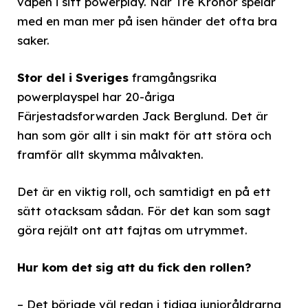
vapen i sitt powerplay. När Tre Kronor spelar
med en man mer på isen händer det ofta bra
saker.
Stor del i Sveriges
framgångsrika
powerplayspel har 20-åriga
Färjestadsforwarden Jack Berglund. Det är
han som gör allt i sin makt för att störa och
framför allt skymma målvakten.
Det är en viktig roll, och samtidigt en på ett
sätt otacksam sådan. För det kan som sagt
göra rejält ont att fajtas om utrymmet.
Hur kom det sig att du fick den rollen?
– Det började väl redan i tidiga junioråldrarna