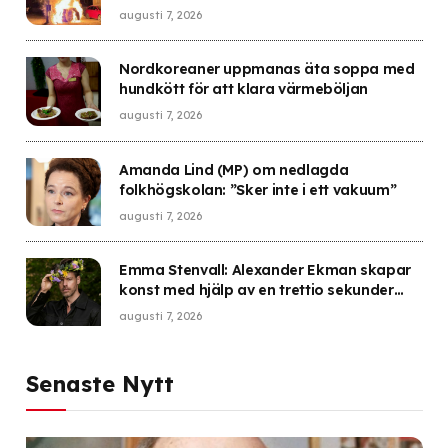
augusti 7, 2026
Nordkoreaner uppmanas äta soppa med
hundkött för att klara värmeböljan
augusti 7, 2026
Amanda Lind (MP) om nedlagda
folkhögskolan: ”Sker inte i ett vakuum”
augusti 7, 2026
Emma Stenvall: Alexander Ekman skapar
konst med hjälp av en trettio sekunder
lång orgasm
augusti 7, 2026
Senaste Nytt