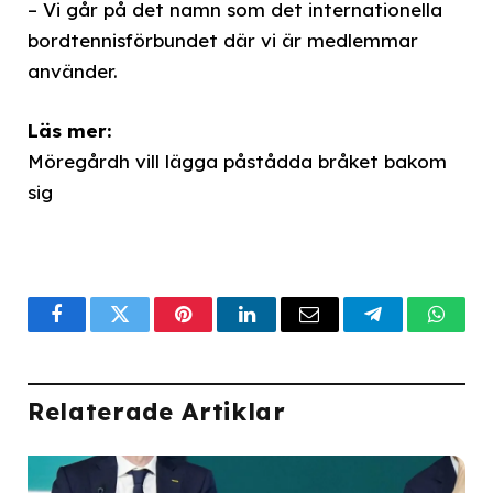
– Vi går på det namn som det internationella
bordtennisförbundet där vi är medlemmar
använder.
Läs mer:
Möregårdh vill lägga påstådda bråket bakom
sig
Facebook
Twitter
Pinterest
LinkedIn
Email
Telegram
What
Relaterade Artiklar