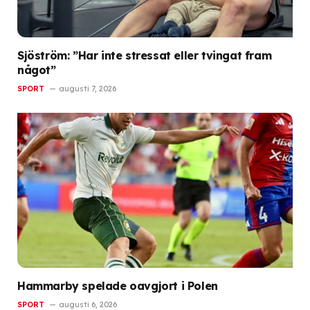
Sjöström: ”Har inte stressat eller tvingat fram
något”
SPORT
augusti 7, 2026
Hammarby spelade oavgjort i Polen
SPORT
augusti 6, 2026