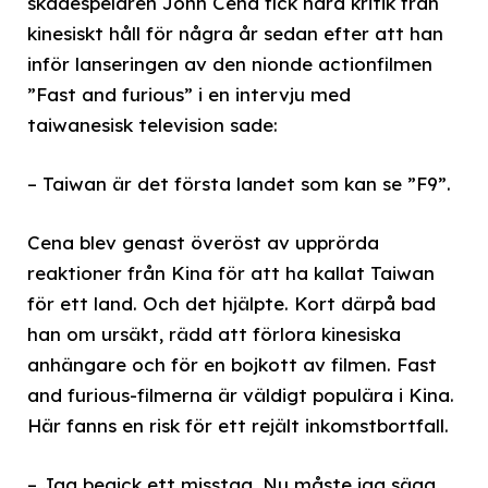
skådespelaren John Cena fick hård kritik från
kinesiskt håll för några år sedan efter att han
inför lanseringen av den nionde actionfilmen
”Fast and furious” i en intervju med
taiwanesisk television sade:
– Taiwan är det första landet som kan se ”F9”.
Cena blev genast överöst av upprörda
reaktioner från Kina för att ha kallat Taiwan
för ett land. Och det hjälpte. Kort därpå bad
han om ursäkt, rädd att förlora kinesiska
anhängare och för en bojkott av filmen. Fast
and furious-filmerna är väldigt populära i Kina.
Här fanns en risk för ett rejält inkomstbortfall.
– Jag begick ett misstag. Nu måste jag säga