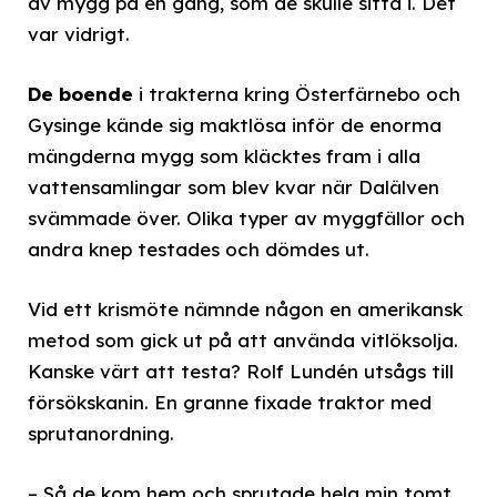
av mygg på en gång, som de skulle sitta i. Det
var vidrigt.
De boende
i trakterna kring Österfärnebo och
Gysinge kände sig maktlösa inför de enorma
mängderna mygg som kläcktes fram i alla
vattensamlingar som blev kvar när Dalälven
svämmade över. Olika typer av myggfällor och
andra knep testades och dömdes ut.
Vid ett krismöte nämnde någon en amerikansk
metod som gick ut på att använda vitlöksolja.
Kanske värt att testa? Rolf Lundén utsågs till
försökskanin. En granne fixade traktor med
sprutanordning.
– Så de kom hem och sprutade hela min tomt