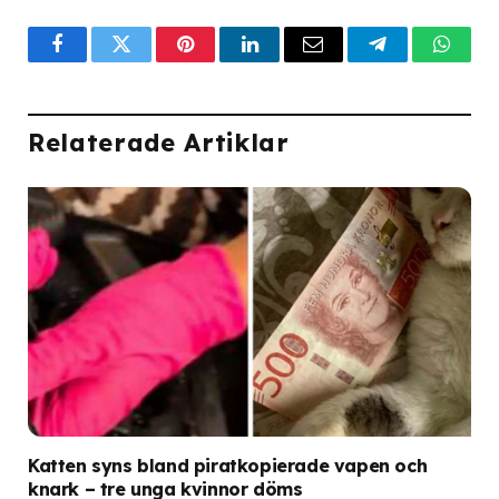
Facebook
Twitter
Pinterest
LinkedIn
Email
Telegram
What
Relaterade Artiklar
Katten syns bland piratkopierade vapen och
knark – tre unga kvinnor döms