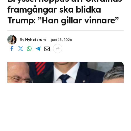
framgångar ska blidka
Trump: ”Han gillar vinnare”
By
Nyhetsrum
juni 18, 2026