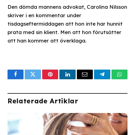
Den dömda mannens advokat, Carolina Nilsson
skriver i en kommentar under
tisdagseftermiddagen att hon inte har hunnit
prata med sin klient. Men att hon förutsätter
att han kommer att överklaga.
Facebook
Twitter
Pinterest
LinkedIn
Email
Telegram
What
Relaterade Artiklar