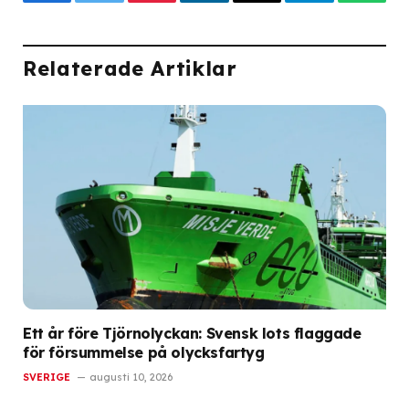
Facebook
Twitter
Pinterest
LinkedIn
Email
Telegram
What
Relaterade Artiklar
Ett år före Tjörnolyckan: Svensk lots flaggade
för försummelse på olycksfartyg
SVERIGE
augusti 10, 2026