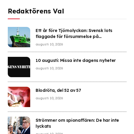
Redaktörens Val
Ett år före Tjörnolyckan: Svensk lots
flaggade för försummelse på
olycksfartyg
augusti 10, 2026
10 augusti: Missa inte dagens nyheter
augusti 10, 2026
Blodröta, del 52 av 57
augusti 10, 2026
Strömmer om spionaffären: De har inte
lyckats