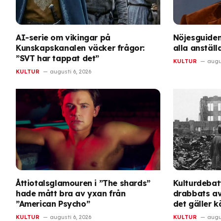
AI-serie om vikingar på
Nöjesguiden
Kunskapskanalen väcker frågor:
alla anstäl
”SVT har tappat det”
KULTUR
augus
KULTUR
augusti 6, 2026
Åttiotalsglamouren i ”The shards”
Kulturdebatt
hade mått bra av yxan från
drabbats av
”American Psycho”
det gäller 
KULTUR
augusti 6, 2026
KULTUR
augus