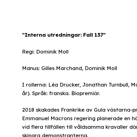
”Interna utredningar: Fall 137”
Regi: Dominik Moll
Manus: Gilles Marchand, Dominik Moll
I rollerna: Léa Drucker, Jonathan Turnbull, M
år). Språk: franska. Biopremiär.
2018 skakades Frankrike av Gula västarna-pro
Emmanuel Macrons regering planerade en höj
vid flera tillfällen till våldsamma kravaller
skingra demonstranterna.