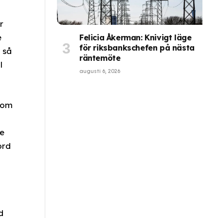
r
e
Felicia Åkerman: Knivigt läge
för riksbankschefen på nästa
 så
räntemöte
l
augusti 6, 2026
 som
de
ord
n
d