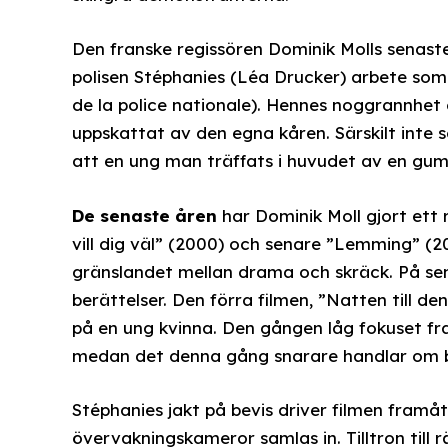
Den franske regissören Dominik Molls senaste 
polisen Stéphanies (Léa Drucker) arbete som
de la police nationale). Hennes noggrannhet
uppskattat av den egna kåren. Särskilt inte so
att en ung man träffats i huvudet av en gum
De senaste åren
har Dominik Moll gjort ett
vill dig väl” (2000) och senare ”Lemming” (2
gränslandet mellan drama och skräck. På sen
berättelser. Den förra filmen, ”Natten till de
på en ung kvinna. Den gången låg fokuset fra
medan det denna gång snarare handlar om by
Stéphanies jakt på bevis driver filmen framåt.
övervakningskameror samlas in. Tilltron till 