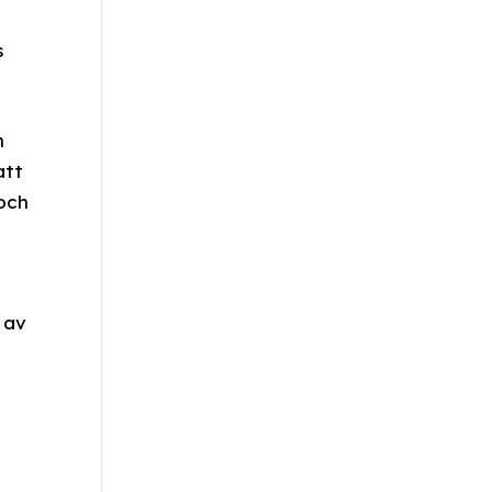
s
n
att
och
 av