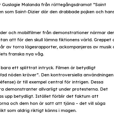
av Guslagie Malanda från rättegångsdramat ”Saint
en som Saint-Dizier där den drabbade pojken och han
ilder och mobilfilmer från demonstrationer närmar de
an att för den skull lämna fiktionens värld. Greppet 
tår av torra lägesrapporter, ackompanjeras av musik 
lets franska nya våg.
 bara ett splittrat intryck. Filmen är betydligt
ad nöden kräver”. Den kontroversiella användningen
ense) är till exempel central för intrigen. Dessa
ra demonstranter allvarligt under protesterna. Det
upp betydligt. Istället förblir det faktum att
gorna och dem hon är satt att tjäna – det vill säga
ikt som aldrig riktigt känns i magen.