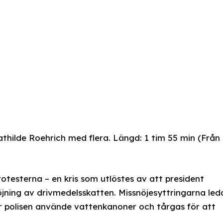
athilde Roehrich med flera. Längd: 1 tim 55 min (Från
testerna – en kris som utlöstes av att president
ning av drivmedelsskatten. Missnöjesyttringarna led
 där polisen använde vattenkanoner och tårgas för att