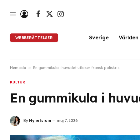
Facebook
X
Instagram
(Twitter)
Sverige
Världen
WEBBERÄTTELSER
Hemsida
»
En gummikula i huvudet utlöser fransk poliskris
KULTUR
En gummikula i huvude
By
Nyhetsrum
maj 7, 2026