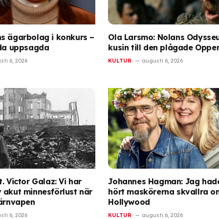
s ägarbolag i konkurs –
Ola Larsmo: Nolans Odysseu
lda uppsagda
kusin till den plågade Oppe
ti 6, 2026
KULTUR
augusti 6, 2026
. Victor Galaz: Vi har
Johannes Hagman: Jag had
 akut minnesförlust när
hört maskörerna skvallra o
kärnvapen
Hollywood
ti 6, 2026
KULTUR
augusti 6, 2026