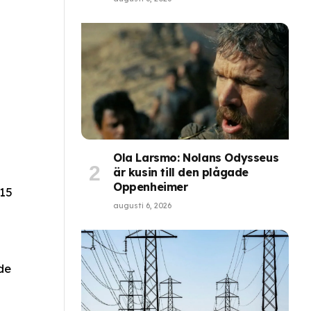
Ola Larsmo: Nolans Odysseus
är kusin till den plågade
Oppenheimer
 15
augusti 6, 2026
de