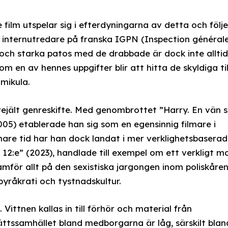
film utspelar sig i efterdyningarna av detta och följe
 internutredare på franska IGPN (Inspection général
 och starka patos med de drabbade är dock inte alltid
m en av hennes uppgifter blir att hitta de skyldiga til
mikula.
 rejält genreskifte. Med genombrottet ”Harry. En vän
005) etablerade han sig som en egensinnig filmare i
are tid har han dock landat i mer verklighetsbasera
n 12:e” (2023), handlade till exempel om ett verkligt m
mför allt på den sexistiska jargongen inom poliskåre
råkrati och tystnadskultur.
 Vittnen kallas in till förhör och material från
rättssamhället bland medborgarna är låg, särskilt blan