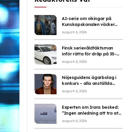
AI-serie om vikingar på
Kunskapskanalen väcker
frågor: ”SVT har tappat det”
augusti 6, 2026
Finsk serievåldtäktsman
inför rätta för dråp på 35-
årig kvinna
augusti 6, 2026
Nöjesguidens ägarbolag i
konkurs – alla anställda
uppsagda
augusti 6, 2026
Experten om Irans besked:
”Ingen anledning att tro att
problemet är löst”
augusti 6, 2026