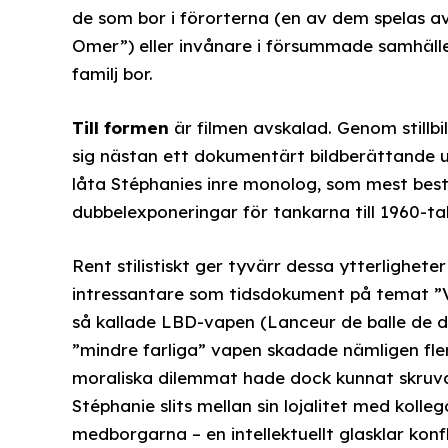
de som bor i förorterna (en av dem spelas 
Omer”) eller invånare i försummade samhäll
familj bor.
Till formen
är filmen avskalad. Genom stillb
sig nästan ett dokumentärt bildberättande ut
låta Stéphanies inre monolog, som mest bes
dubbelexponeringar för tankarna till 1960-ta
Rent stilistiskt ger tyvärr dessa ytterligheter
intressantare som tidsdokument på temat ”V
så kallade LBD-vapen (Lanceur de balle de déf
”mindre farliga” vapen skadade nämligen fle
moraliska dilemmat hade dock kunnat skruvas 
Stéphanie slits mellan sin lojalitet med kolle
medborgarna – en intellektuellt glasklar konfl