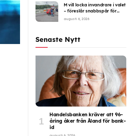
M vill locka invandrare i valet
– föreslår snabbspår för
medborgarskap
augusti 6, 2026
Senaste Nytt
Handelsbanken kräver att 96-
åring åker från Åland för bank-
id
augusti 6, 2026