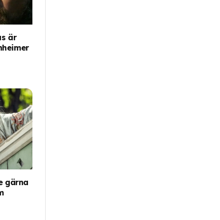
s är
nheimer
e gärna
m