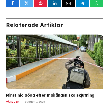
Facebook
Twitter
Pinterest
LinkedIn
Email
Telegram
What
Relaterade Artiklar
Minst nio döda efter thailändsk skolskjutning
VÄRLDEN
augusti 7, 2026