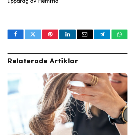
uppdrag av Hemfrid
Facebook
Twitter
Pinterest
LinkedIn
Email
Telegram
What
Relaterade Artiklar