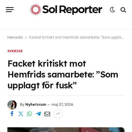
Hemsida
»
Facket kritiskt mot Hemfrids samarbete: ”Som upplagt för fusk”
SVERIGE
Facket kritiskt mot
Hemfrids samarbete: ”Som
upplagt för fusk”
By
Nyhetsrum
maj 27, 2026