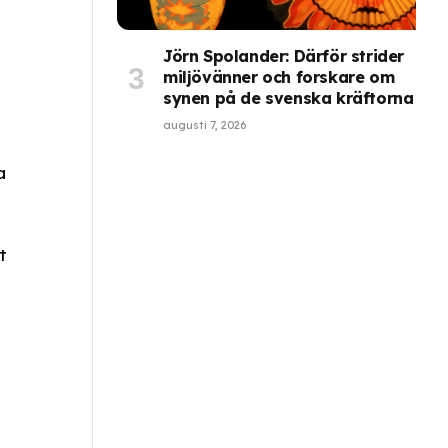
Jörn Spolander: Därför strider
miljövänner och forskare om
synen på de svenska kräftorna
augusti 7, 2026
a
t