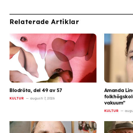
Relaterade Artiklar
Blodröta, del 49 av 57
Amanda Lin
folkhögskola
KULTUR
augusti 7, 2026
vakuum”
KULTUR
augus