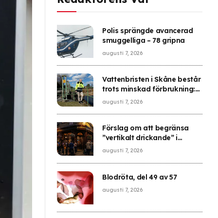
Polis sprängde avancerad
smuggelliga – 78 gripna
augusti 7, 2026
Vattenbristen i Skåne består
trots minskad förbrukning:
”Fortsatt allvarligt läge”
augusti 7, 2026
Förslag om att begränsa
”vertikalt drickande” i
London
augusti 7, 2026
Blodröta, del 49 av 57
augusti 7, 2026