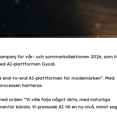
 kampanj för vår- och sommarkollektionen 2026, som h
med AI-plattformen Gyodi.
ga end-to-end AI-plattformen för modemärken”. Med
processen hanteras.
d orden: ”Vi ville följa något äkta, med naturliga
entär känsla. Vi pressade AI till en ny nivå, minst sag