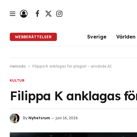
Facebook
X
Instagram
(Twitter)
Sverige
Världen
WEBBERÄTTELSER
Hemsida
»
Filippa K anklagas för plagiat – använde AI
KULTUR
Filippa K anklagas fö
By
Nyhetsrum
juni 16, 2026