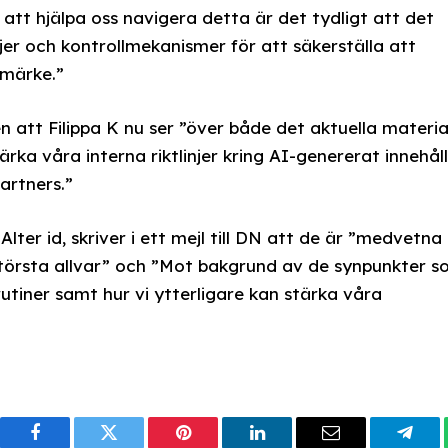
 att hjälpa oss navigera detta är det tydligt att det
njer och kontrollmekanismer för att säkerställa att
umärke.”
n att Filippa K nu ser ”över både det aktuella materia
ka våra interna riktlinjer kring AI-genererat innehåll
artners.”
er id, skriver i ett mejl till DN att de är ”medvetn
största allvar” och ”Mot bakgrund av de synpunkter 
utiner samt hur vi ytterligare kan stärka våra
Facebook
Twitter
Pinterest
LinkedIn
Email
Tele