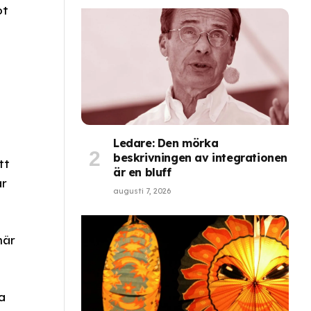
ot
Ledare: Den mörka
beskrivningen av integrationen
tt
är en bluff
ar
augusti 7, 2026
när
a