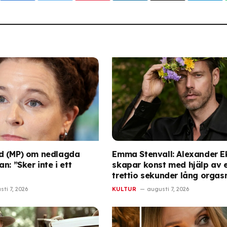
d (MP) om nedlagda
Emma Stenvall: Alexander 
n: ”Sker inte i ett
skapar konst med hjälp av 
trettio sekunder lång orga
ti 7, 2026
KULTUR
augusti 7, 2026