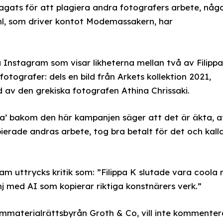
gats för att plagiera andra fotografers arbete, någ
l, som driver kontot Modemassakern, har
å Instagram som visar likheterna mellan två av Filippa
otografer: dels en bild från Arkets kollektion 2021,
 av den grekiska fotografen Athina Chrissaki.
a’ bakom den här kampanjen säger att det är äkta, a
opierade andras arbete, tog bra betalt för det och kall
am uttrycks kritik som: ”Filippa K slutade vara coola 
j med AI som kopierar riktiga konstnärers verk.”
 immaterialrättsbyrån Groth & Co, vill inte kommenter