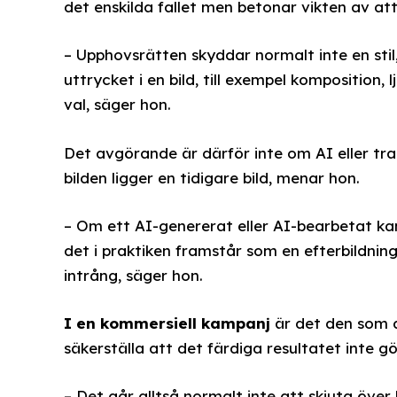
det enskilda fallet men betonar vikten av att 
– Upphovsrätten skyddar normalt inte en stil
uttrycket i en bild, till exempel komposition, 
val, säger hon.
Det avgörande är därför inte om AI eller tr
bilden ligger en tidigare bild, menar hon.
– Om ett AI-genererat eller AI-bearbetat kam
det i praktiken framstår som en efterbildning 
intrång, säger hon.
I en kommersiell kampanj
är det den som 
säkerställa att det färdiga resultatet inte g
– Det går alltså normalt inte att skjuta öv