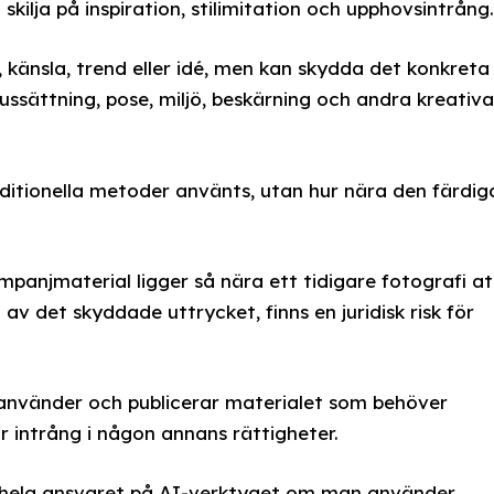
skilja på inspiration, stilimitation och upphovsintrång.
, känsla, trend eller idé, men kan skydda det konkreta
ljussättning, pose, miljö, beskärning och andra kreativa
aditionella metoder använts, utan hur nära den färdig
panjmaterial ligger så nära ett tidigare fotografi at
av det skyddade uttrycket, finns en juridisk risk för
använder och publicerar materialet som behöver
ör intrång i någon annans rättigheter.
er hela ansvaret på AI-verktyget om man använder