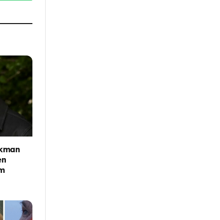
Ekman
en
sm