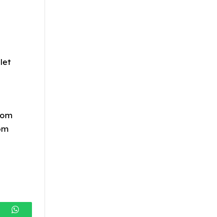
let
a om
som
gram
WhatsApp