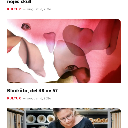
nöjes skull
KULTUR
augusti 6, 2026
Blodröta, del 48 av 57
KULTUR
augusti 6, 2026