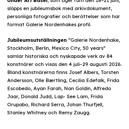
Under Art Basel
, som äger rum den 18–21 juni,
släpps en jubileumsbok med arkivdokument,
personliga fotografier och berättelser som har
format Galerie Nordenhakes profil.
Jubileumsutställningen
”Galerie Nordenhake,
Stockholm, Berlin, Mexico City, 50 years”
samlar historiska och nyskapade verk av 84
konstnärer och visas den 4 juli–29 augusti 2026.
Bland konstnärerna finns Josef Albers, Torsten
Andersson, Olle Bærtling, Cecilia Edefalk, Frida
Escobedo, Ayan Farah, Nan Goldin, Alfredo
Jaar, Donald Judd, Lap- See Lam, Frida
Orupabo, Richard Serra, Johan Thurfjell,
Stanley Whitney och Remy Zaugg.