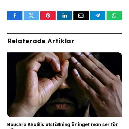
Facebook
Twitter
Pinterest
LinkedIn
Email
Telegram
What
Relaterade Artiklar
Bouchra Khalilis utställning är inget man ser för