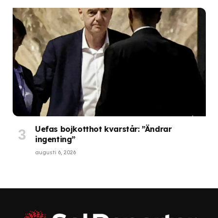
Uefas bojkotthot kvarstår: ”Ändrar
ingenting”
augusti 6, 2026