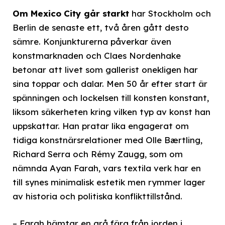
Om Mexico City går starkt
har Stockholm och
Berlin de senaste ett, två åren gått desto
sämre. Konjunkturerna påverkar även
konstmarknaden och Claes Nordenhake
betonar att livet som gallerist onekligen har
sina toppar och dalar. Men 50 år efter start är
spänningen och lockelsen till konsten konstant,
liksom säkerheten kring vilken typ av konst han
uppskattar. Han pratar lika engagerat om
tidiga konstnärsrelationer med Olle Bærtling,
Richard Serra och Rémy Zaugg, som om
nämnda Ayan Farah, vars textila verk har en
till synes minimalisk estetik men rymmer lager
av historia och politiska konflikttillstånd.
– Farah hämtar en grå färg från jorden i