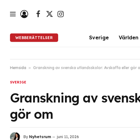
Facebook
X
Instagram
(Twitter)
Sverige
Världen
WEBBERÄTTELSER
Hemsida
»
Granskning av svenska utlandsskolor: Avskaffa eller gör 
SVERIGE
Granskning av svenska
gör om
By
Nyhetsrum
juni 11, 2026