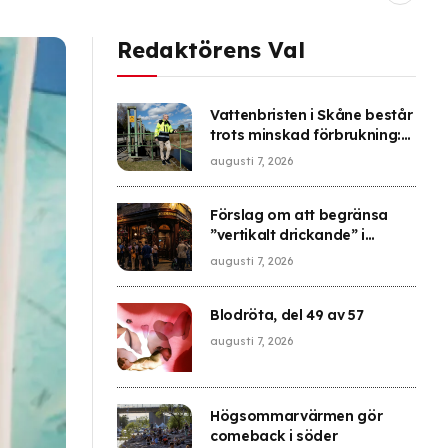
Redaktörens Val
Vattenbristen i Skåne består
trots minskad förbrukning:
”Fortsatt allvarligt läge”
augusti 7, 2026
Förslag om att begränsa
”vertikalt drickande” i
London
augusti 7, 2026
Blodröta, del 49 av 57
augusti 7, 2026
Högsommarvärmen gör
comeback i söder