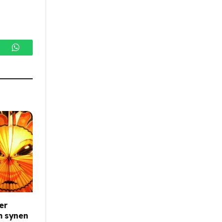
gram
WhatsApp
er
m synen