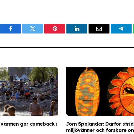
Facebook
Twitter
Pinterest
LinkedIn
Email
Tele
ärmen gör comeback i
Jörn Spolander: Därför strid
miljövänner och forskare o