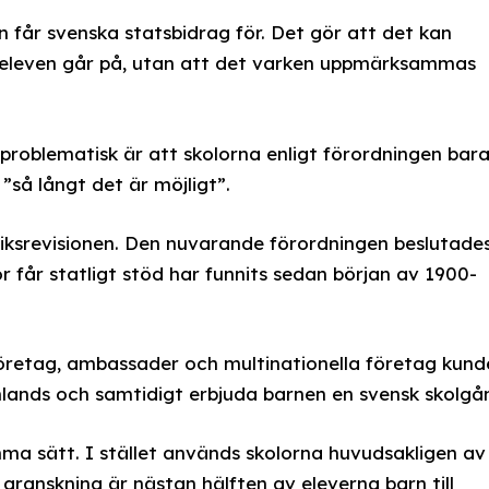
n får svenska statsbidrag för. Det gör att det kan
eleven går på, utan att det varken uppmärksammas
problematisk är att skolorna enligt förordningen bar
”så långt det är möjligt”.
Riksrevisionen. Den nuvarande förordningen beslutade
 får statligt stöd har funnits sedan början av 1900-
företag, ambassader och multinationella företag kund
mlands och samtidigt erbjuda barnen en svensk skolgå
mma sätt. I stället används skolorna huvudsakligen av
 granskning är nästan hälften av eleverna barn till