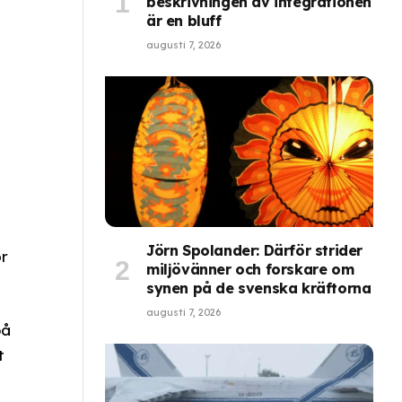
beskrivningen av integrationen
är en bluff
augusti 7, 2026
Jörn Spolander: Därför strider
ör
miljövänner och forskare om
synen på de svenska kräftorna
augusti 7, 2026
på
t