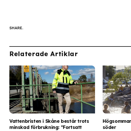
SHARE.
Relaterade Artiklar
Vattenbristen i Skåne består trots
Högsommarv
minskad förbrukning: ”Fortsatt
söder