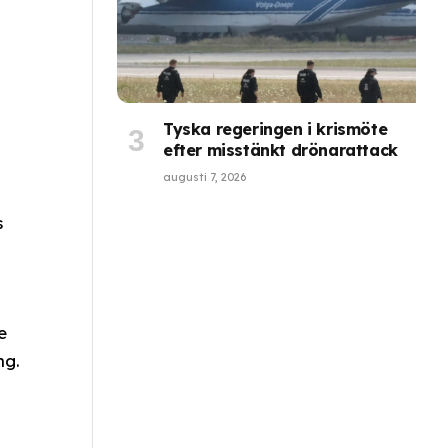
Tyska regeringen i krismöte
a
efter misstänkt drönarattack
augusti 7, 2026
s
e
ng.