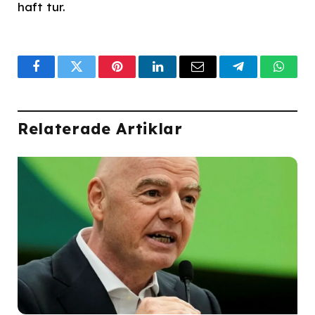
haft tur.
Facebook
Twitter
Pinterest
LinkedIn
Email
Telegram
What
Relaterade Artiklar