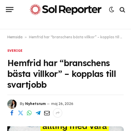
Hemsida
»
Hemfrid har “branschens bästa villkor” – kopplas till svartjobb
SVERIGE
Hemfrid har “branschens
bästa villkor” – kopplas till
svartjobb
By
Nyhetsrum
maj 26, 2026