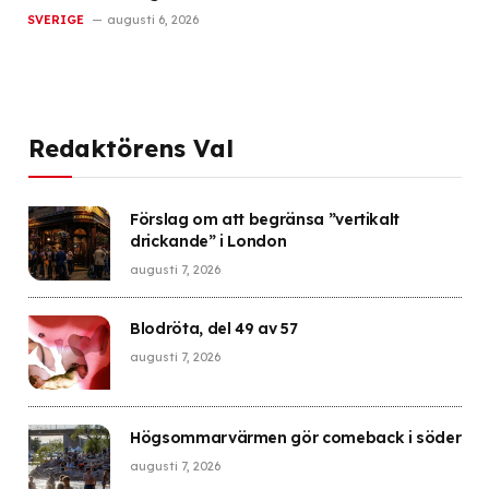
SVERIGE
augusti 6, 2026
Redaktörens Val
Förslag om att begränsa ”vertikalt
drickande” i London
augusti 7, 2026
Blodröta, del 49 av 57
augusti 7, 2026
Högsommarvärmen gör comeback i söder
augusti 7, 2026