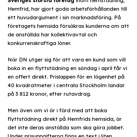
Sveriges största företag
inom hemstädning,
Hemfrid, har gjort goda arbetsförhållanden till
ett huvudargument i sin marknadsföring. På
företagets hemsida försäkras kunderna om att
de anställda har kollektivavtal och
konkurrenskraftiga löner.
När DN utger sig för att vara en kund som vill
boka in en flyttstädning en söndag i april får vi
en offert direkt. Prislappen för en lägenhet på
40 kvadratmeter i centrala Stockholm landar
på 3 812 kronor, efter rutavdrag.
Men även om vi är i färd med att boka
flyttstädning direkt på Hemfrids hemsida, är
det inte deras anställda som ska göra jobbet.
Under prisuppgifterna finns en text i liten