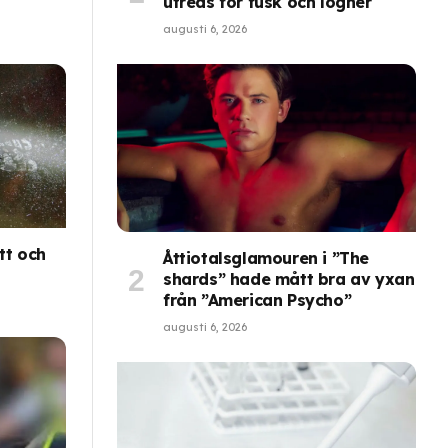
utreds för fusk och lögner
augusti 6, 2026
tt och
Åttiotalsglamouren i ”The
shards” hade mått bra av yxan
från ”American Psycho”
augusti 6, 2026