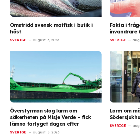
Omstridd svensk matfisk i butik i
Fakta i frå
höst
invandrare 
SVERIGE
augusti 6, 2026
SVERIGE
augu
Överstyrman slog larm om
Larm om mäs
säkerheten på Misje Verde – fick
Södersjukhus
lämna fartyget dagen efter
SVERIGE
augu
SVERIGE
augusti 5, 2026