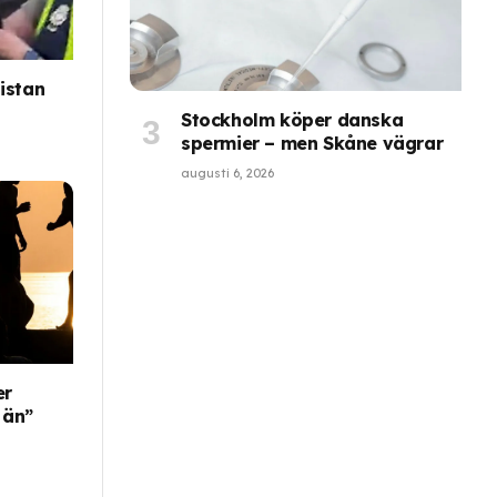
istan
Stockholm köper danska
spermier – men Skåne vägrar
augusti 6, 2026
er
 än”