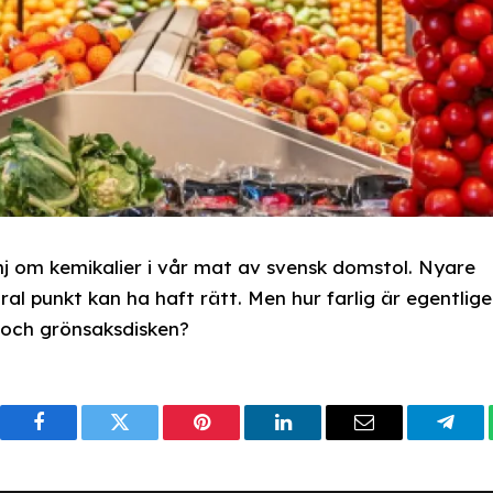
j om kemikalier i vår mat av svensk domstol. Nyare
al punkt kan ha haft rätt. Men hur farlig är egentlig
 och grönsaksdisken?
Facebook
Twitter
Pinterest
LinkedIn
Email
Tele