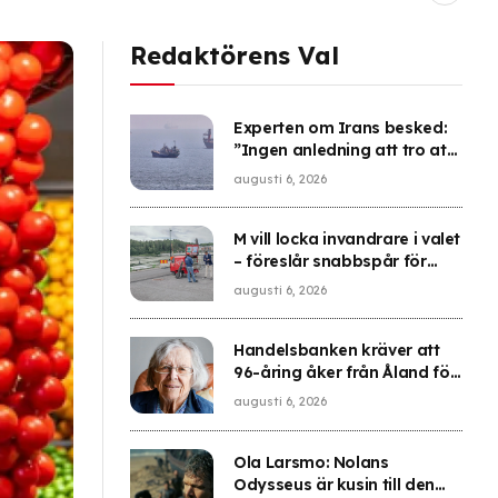
Redaktörens Val
Experten om Irans besked:
”Ingen anledning att tro att
problemet är löst”
augusti 6, 2026
M vill locka invandrare i valet
– föreslår snabbspår för
medborgarskap
augusti 6, 2026
Handelsbanken kräver att
96-åring åker från Åland för
bank-id
augusti 6, 2026
Ola Larsmo: Nolans
Odysseus är kusin till den