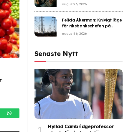
plågade Oppenheimer
augusti 6, 2026
Felicia Åkerman: Knivigt läge
för riksbankschefen på
nästa räntemöte
augusti 6, 2026
Senaste Nytt
en
gram
WhatsApp
Hyllad Cambridgeprofessor