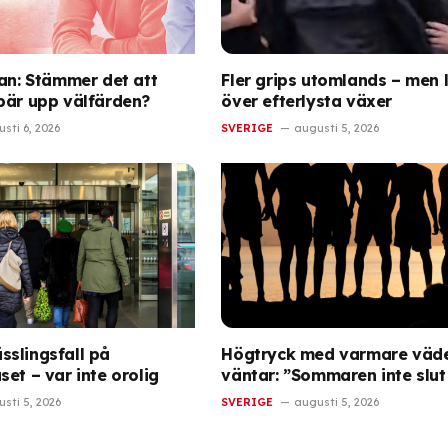
gan: Stämmer det att
Fler grips utomlands – men l
bär upp välfärden?
över efterlysta växer
sti 6, 2026
SVERIGE
augusti 5, 2026
slingsfall på
Högtryck med varmare väd
et – var inte orolig
väntar: ”Sommaren inte slut
sti 5, 2026
SVERIGE
augusti 5, 2026