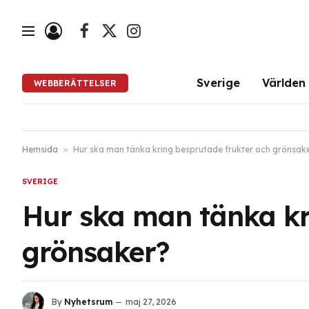
Facebook
X
Instagram
(Twitter)
Sverige
Världen
WEBBERÄTTELSER
Hemsida
»
Hur ska man tänka kring besprutade frukter och grönsak
SVERIGE
Hur ska man tänka kr
grönsaker?
By
Nyhetsrum
maj 27, 2026