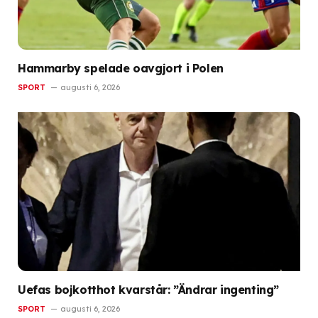
Hammarby spelade oavgjort i Polen
SPORT
augusti 6, 2026
Uefas bojkotthot kvarstår: ”Ändrar ingenting”
SPORT
augusti 6, 2026