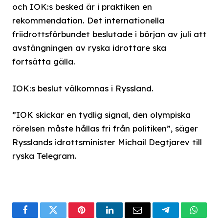
och IOK:s besked är i praktiken en
rekommendation. Det internationella
friidrottsförbundet beslutade i början av juli att
avstängningen av ryska idrottare ska
fortsätta gälla.
IOK:s beslut välkomnas i Ryssland.
”IOK skickar en tydlig signal, den olympiska
rörelsen måste hållas fri från politiken”, säger
Rysslands idrottsminister Michail Degtjarev till
ryska Telegram.
Facebook
Twitter
Pinterest
LinkedIn
Email
Telegram
What