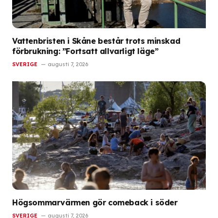
Vattenbristen i Skåne består trots minskad
förbrukning: ”Fortsatt allvarligt läge”
SVERIGE
augusti 7, 2026
Högsommarvärmen gör comeback i söder
SVERIGE
augusti 7, 2026