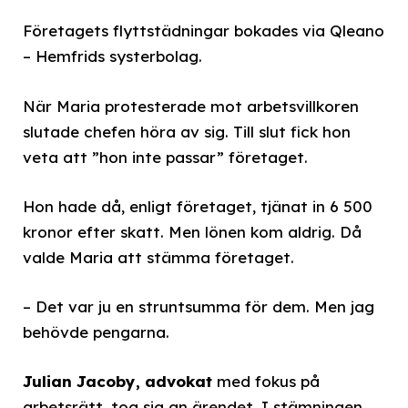
Företagets flyttstädningar bokades via Qleano
– Hemfrids systerbolag.
När Maria protesterade mot arbetsvillkoren
slutade chefen höra av sig. Till slut fick hon
veta att ”hon inte passar” företaget.
Hon hade då, enligt företaget, tjänat in 6 500
kronor efter skatt. Men lönen kom aldrig. Då
valde Maria att stämma företaget.
– Det var ju en struntsumma för dem. Men jag
behövde pengarna.
Julian Jacoby, advokat
med fokus på
arbetsrätt, tog sig an ärendet. I stämningen