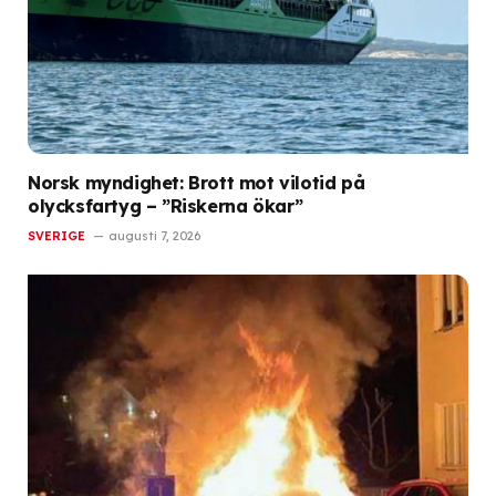
Norsk myndighet: Brott mot vilotid på
olycksfartyg – ”Riskerna ökar”
SVERIGE
augusti 7, 2026