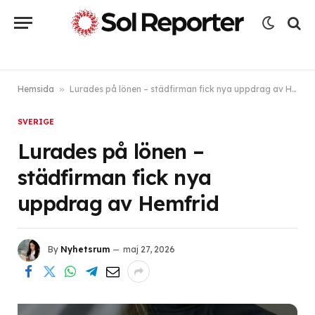
Hemsida
»
Lurades på lönen – städfirman fick nya uppdrag av Hemfrid
SVERIGE
Lurades på lönen –
städfirman fick nya
uppdrag av Hemfrid
By
Nyhetsrum
maj 27, 2026