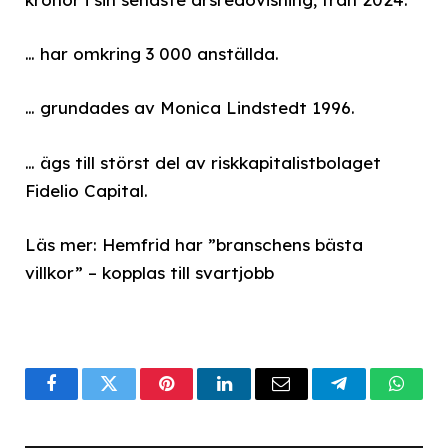
… har omkring 3 000 anställda.
… grundades av Monica Lindstedt 1996.
… ägs till störst del av riskkapitalistbolaget
Fidelio Capital.
Läs mer: Hemfrid har ”branschens bästa
villkor” – kopplas till svartjobb
Facebook
Twitter
Pinterest
LinkedIn
Email
Telegram
What