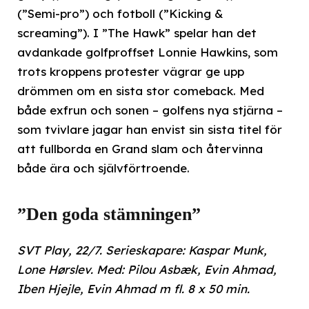
(”Semi-pro”) och fotboll (”Kicking &
screaming”). I ”The Hawk” spelar han det
avdankade golfproffset Lonnie Hawkins, som
trots kroppens protester vägrar ge upp
drömmen om en sista stor comeback. Med
både exfrun och sonen – golfens nya stjärna –
som tvivlare jagar han envist sin sista titel för
att fullborda en Grand slam och återvinna
både ära och självförtroende.
”Den goda stämningen”
SVT Play, 22/7. Serieskapare: Kaspar Munk,
Lone Hørslev. Med: Pilou Asbæk, Evin Ahmad,
Iben Hjejle, Evin Ahmad m fl. 8 x 50 min.