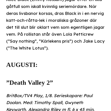
gåtfull som iskall kvinnlig seriemördare. När
deras livsbanor korsas, dras Black in i en nervig
katt-och-råtta-lek i moraliska gråzoner där
det till slut blir oklart vem som egentligen jagar
vem. På rollistan står även Lola Petticrew
(”Say nothing”, ”Kärlekens pris”) och Jake Lacy
(”The White Lotus”).
AUGUSTI:
”Death Valley 2”
BritBox/TV4 Play, 1/8. Serieskapare: Paul
Doolan. Med: Timothy Spall, Gwyneth
Keyworth, Alexandra Riley m fl. 6 x 45 min.