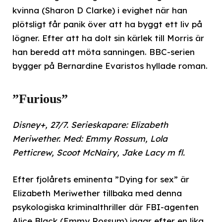
kvinna (Sharon D Clarke) i evighet när han
plötsligt får panik över att ha byggt ett liv på
lögner. Efter att ha dolt sin kärlek till Morris är
han beredd att möta sanningen. BBC-serien
bygger på Bernardine Evaristos hyllade roman.
”Furious”
Disney+, 27/7. Serieskapare: Elizabeth
Meriwether. Med: Emmy Rossum, Lola
Petticrew, Scoot McNairy, Jake Lacy m fl.
Efter fjolårets eminenta ”Dying for sex” är
Elizabeth Meriwether tillbaka med denna
psykologiska kriminalthriller där FBI-agenten
Alice Black (Emmy Rossum) jagar efter en lika