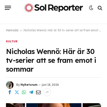
Hemsida
»
Nicholas Wennö: Här är 30 tv-serier att se fram emot i sommar
KULTUR
Nicholas Wennö: Här är 30
tv-serier att se fram emot i
sommar
By
Nyhetsrum
juni 18, 2026