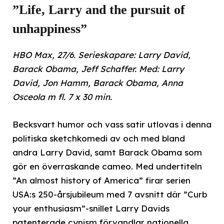
”Life, Larry and the pursuit of
unhappiness”
HBO Max, 27/6. Serieskapare: Larry David,
Barack Obama, Jeff Schaffer. Med: Larry
David, Jon Hamm, Barack Obama, Anna
Osceola m fl. 7 x 30 min.
Becksvart humor och vass satir utlovas i denna
politiska sketchkomedi av och med bland
andra Larry David, samt Barack Obama som
gör en överraskande cameo. Med undertiteln
”An almost history of America” firar serien
USA:s 250-årsjubileum med 7 avsnitt där ”Curb
your enthusiasm”-snillet Larry Davids
patenterade cynism förvandlar nationella