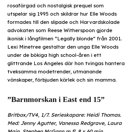
rosafärgad och nostalgisk prequel som
utspelar sig 1995 och skildrar hur Elle Woods
formades till den slipade och Harvardskolade
advokaten som Reese Witherspoon gjorde
ikonisk i långfilmen ”Legally blonde” från 2001.
Lexi Minetree gestaltar den unga Elle Woods
under de bökiga high school-åren i ett
glittrande Los Angeles där hon tvingas hantera
tveksamma modetrender, utmanande
vänskaper, förbjuden kärlek och sin mamma.
”Barnmorskan i East end 15”
Britbox/TV4, 1/7. Serieskapare: Heidi Thomas.
Med: Jenny Agutter, Vanessa Redgrave, Laura
Main, Stephen McGann m fl. 8 x 60 min.