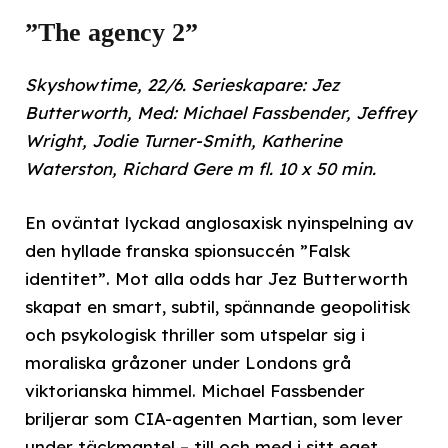
”The agency 2”
Skyshowtime, 22/6. Serieskapare: Jez
Butterworth, Med: Michael Fassbender, Jeffrey
Wright, Jodie Turner-Smith, Katherine
Waterston, Richard Gere m fl. 10 x 50 min.
En oväntat lyckad anglosaxisk nyinspelning av
den hyllade franska spionsuccén ”Falsk
identitet”. Mot alla odds har Jez Butterworth
skapat en smart, subtil, spännande geopolitisk
och psykologisk thriller som utspelar sig i
moraliska gråzoner under Londons grå
viktorianska himmel. Michael Fassbender
briljerar som CIA-agenten Martian, som lever
under täckmantel – till och med i sitt eget