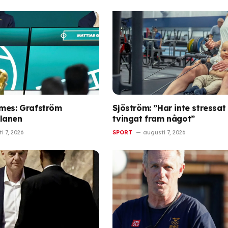
mes: Grafström
Sjöström: ”Har inte stressat 
lanen
tvingat fram något”
i 7, 2026
SPORT
augusti 7, 2026