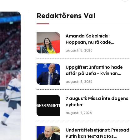
Redaktörens Val
Amanda Sokolnicki:
Hoppsan, nu råkade
Vänsterpartiet hylla
augusti 8, 2026
terrorister igen
Uppgifter: Infantino hade
affär på Uefa – kvinnan
lämnade med pengar
augusti 8, 2026
7 augusti: Missa inte dagens
nyheter
augusti 7, 2026
Underrättelsetjänst: Pressad
Putin kan testa Natos