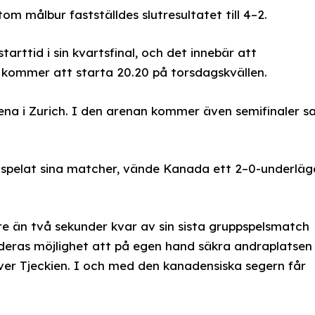
om målbur fastställdes slutresultatet till 4–2.
tarttid i sin kvartsfinal, och det innebär att
 kommer att starta 20.20 på torsdagskvällen.
Arena i Zurich. I den arenan kommer även semifinaler 
B spelat sina matcher, vände Kanada ett 2–0-underläg
e än två sekunder kvar av sin sista gruppspelsmatch
eras möjlighet att på egen hand säkra andraplatsen 
er Tjeckien. I och med den kanadensiska segern får