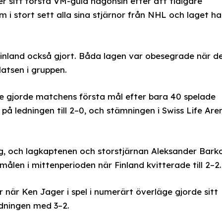
 sitt första VM-guld någonsin efter att tidigare
m i stort sett alla sina stjärnor från NHL och laget ha
inland också gjort. Båda lagen var obesegrade när d
latsen i gruppen.
e gjorde matchens första mål efter bara 40 spelade
å ledningen till 2–0, och stämningen i Swiss Life Aren
sig, och lagkaptenen och storstjärnan Aleksander Bark
len i mittenperioden när Finland kvitterade till 2–2.
när Ken Jager i spel i numerärt överläge gjorde sitt
dningen med 3–2.