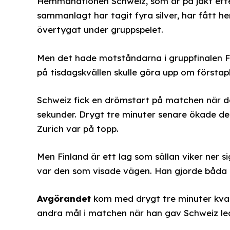
Hemmanationen Schweiz, som är på jakt efter
sammanlagt har tagit fyra silver, har fått he
övertygat under gruppspelet.
Men det hade motståndarna i gruppfinalen F
på tisdagskvällen skulle göra upp om förstap
Schweiz fick en drömstart på matchen när d
sekunder. Drygt tre minuter senare ökade de p
Zurich var på topp.
Men Finland är ett lag som sällan viker ner 
var den som visade vägen. Han gjorde båda må
Avgörandet
kom med drygt tre minuter kvar 
andra mål i matchen när han gav Schweiz le