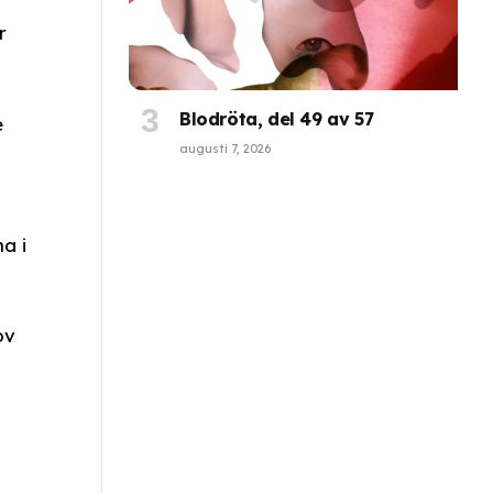
r
Blodröta, del 49 av 57
e
augusti 7, 2026
a i
ov