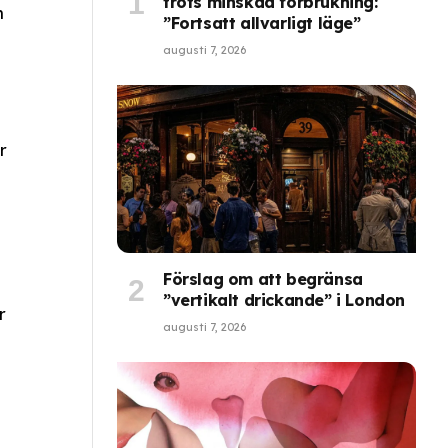
trots minskad förbrukning:
h
”Fortsatt allvarligt läge”
augusti 7, 2026
r
Förslag om att begränsa
”vertikalt drickande” i London
r
augusti 7, 2026