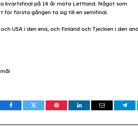
rsta kvartsfinal på 14 år möta Lettland. Något som
ör första gången ta sig till en semifinal.
och USA i den ena, och Finland och Tjeckien i den and
omål
Facebook
Twitter
Pinterest
LinkedIn
Email
Tele