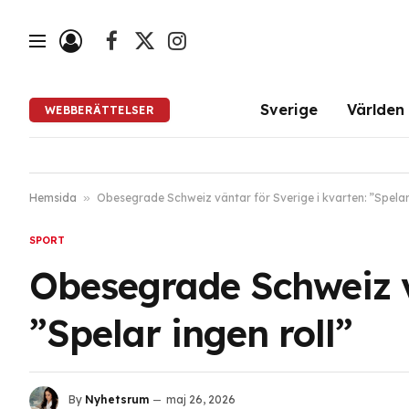
Facebook
X
Instagram
(Twitter)
Sverige
Världen
WEBBERÄTTELSER
Hemsida
»
Obesegrade Schweiz väntar för Sverige i kvarten: ”Spelar 
SPORT
Obesegrade Schweiz vä
”Spelar ingen roll”
By
Nyhetsrum
maj 26, 2026