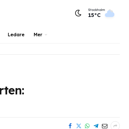
Stockholm
15°C
Ledare
Mer
rten: