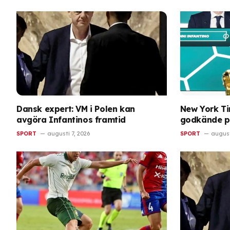
Dansk expert: VM i Polen kan
New York Ti
avgöra Infantinos framtid
godkände p
SPORT
augusti 7, 2026
SPORT
august