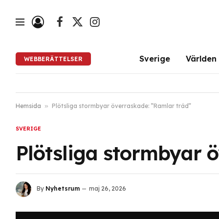
Facebook
X
Instagram
(Twitter)
Sverige
Världen
WEBBERÄTTELSER
Hemsida
»
Plötsliga stormbyar överraskade: ”Ramlar träd”
SVERIGE
Plötsliga stormbyar 
By
Nyhetsrum
maj 26, 2026