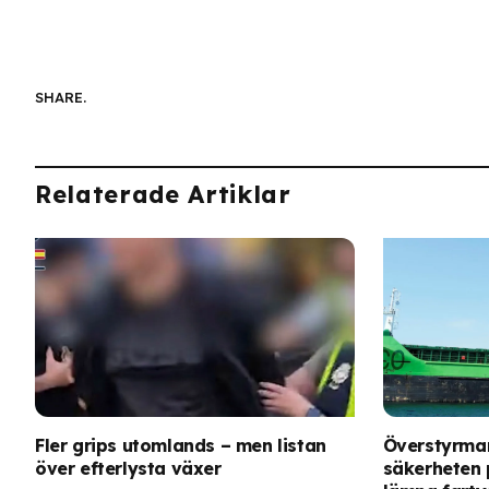
SHARE.
Relaterade Artiklar
Fler grips utomlands – men listan
Överstyrma
över efterlysta växer
säkerheten p