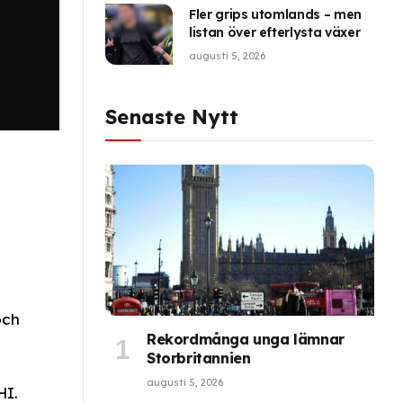
Fler grips utomlands – men
listan över efterlysta växer
augusti 5, 2026
Senaste Nytt
och
Rekordmånga unga lämnar
Storbritannien
augusti 5, 2026
HI.