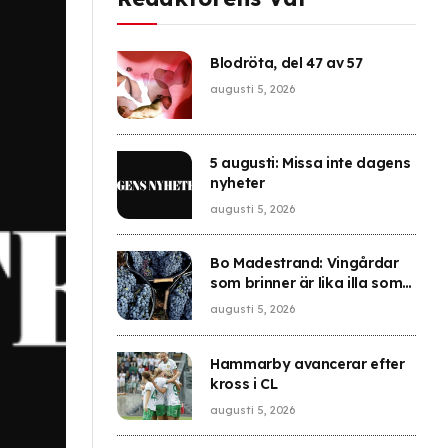
Blodröta, del 47 av 57
augusti 5, 2026
5 augusti: Missa inte dagens
nyheter
augusti 5, 2026
Bo Madestrand: Vingårdar
som brinner är lika illa som
Notre-Dames förstörelse
augusti 5, 2026
Hammarby avancerar efter
kross i CL
augusti 5, 2026