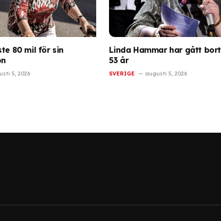
te 80 mil för sin
Linda Hammar har gått bort
on
53 år
sti 5, 2026
SVERIGE
augusti 5, 2026