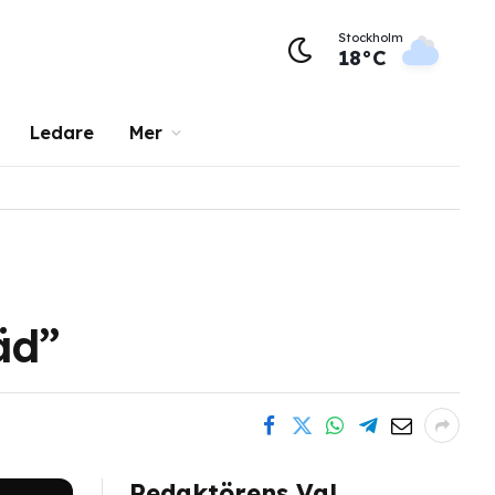
Stockholm
18°C
Ledare
Mer
äd”
Redaktörens Val