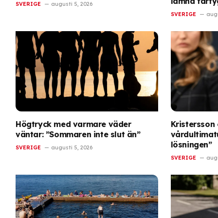
lämna farty
SVERIGE
augusti 5, 2026
SVERIGE
augu
Högtryck med varmare väder
Kristersson
väntar: ”Sommaren inte slut än”
vårdultimat
lösningen”
SVERIGE
augusti 5, 2026
SVERIGE
augu