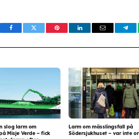
Facebook
Twitter
Pinterest
LinkedIn
Email
Tele
n slog larm om
Larm om mässlingsfall på
å Misje Verde – fick
Södersjukhuset – var inte or