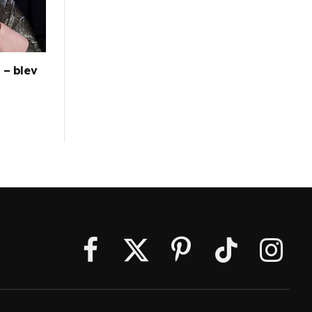
 – blev
Facebook
X
Pinterest
TikTok
Instagr
(Twitter)