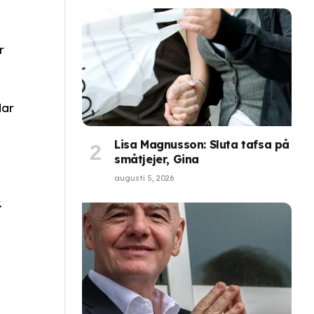
r
dar
Lisa Magnusson: Sluta tafsa på
småtjejer, Gina
augusti 5, 2026
.