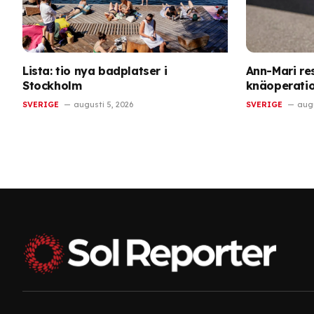
Lista: tio nya badplatser i
Ann-Mari res
Stockholm
knäoperati
SVERIGE
augusti 5, 2026
SVERIGE
augu