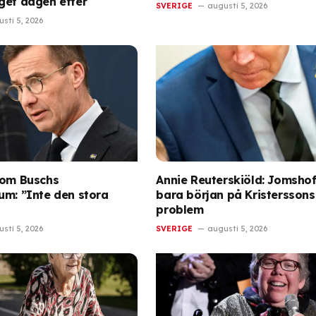
get dagen efter
SVERIGE
augusti 5, 2026
sti 5, 2026
 om Buschs
Annie Reuterskiöld: Jomshof
um: ”Inte den stora
bara början på Kristerssons
problem
sti 5, 2026
SVERIGE
augusti 5, 2026