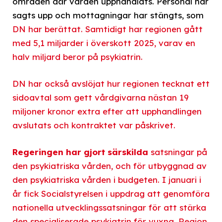
områden där vården upphandlats. Personal har
sagts upp och mottagningar har stängts, som
DN har berättat. Samtidigt har regionen gått
med 5,1 miljarder i överskott 2025, varav en
halv miljard beror på psykiatrin.
DN har också avslöjat hur regionen tecknat ett
sidoavtal som gett vårdgivarna nästan 19
miljoner kronor extra efter att upphandlingen
avslutats och kontraktet var påskrivet.
Regeringen har gjort särskilda
satsningar på
den psykiatriska vården, och för utbyggnad av
den psykiatriska vården i budgeten. I januari i
år fick Socialstyrelsen i uppdrag att genomföra
nationella utvecklingssatsningar för att stärka
den specialiserade psykiatrin för vuxna. Region