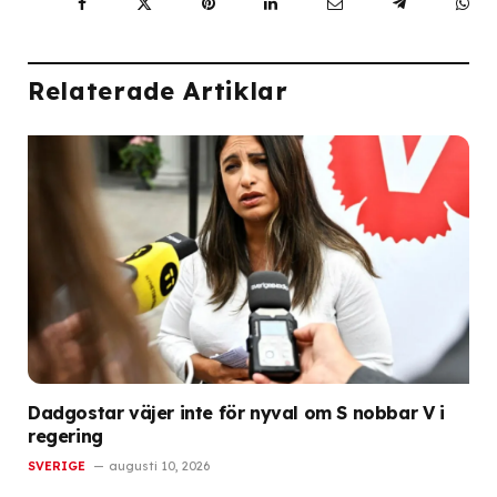
Facebook
Twitter
Pinterest
LinkedIn
Email
Telegram
Wh
Relaterade Artiklar
Dadgostar väjer inte för nyval om S nobbar V i
regering
SVERIGE
augusti 10, 2026