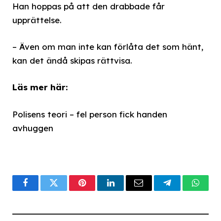
Han hoppas på att den drabbade får
upprättelse.
– Även om man inte kan förlåta det som hänt,
kan det ändå skipas rättvisa.
Läs mer här:
Polisens teori – fel person fick handen
avhuggen
Facebook
Twitter
Pinterest
LinkedIn
Email
Telegram
What