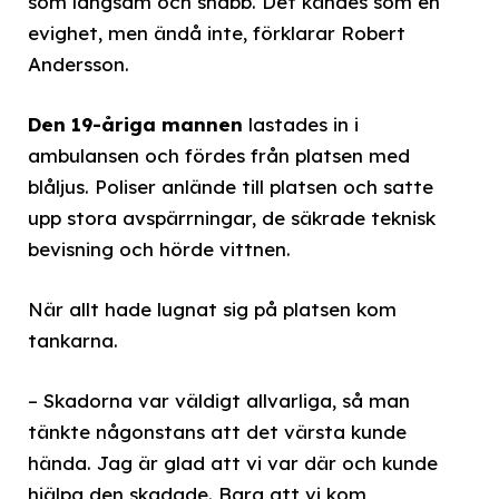
som långsam och snabb. Det kändes som en
evighet, men ändå inte, förklarar Robert
Andersson.
Den 19-åriga mannen
lastades in i
ambulansen och fördes från platsen med
blåljus. Poliser anlände till platsen och satte
upp stora avspärrningar, de säkrade teknisk
bevisning och hörde vittnen.
När allt hade lugnat sig på platsen kom
tankarna.
– Skadorna var väldigt allvarliga, så man
tänkte någonstans att det värsta kunde
hända. Jag är glad att vi var där och kunde
hjälpa den skadade. Bara att vi kom