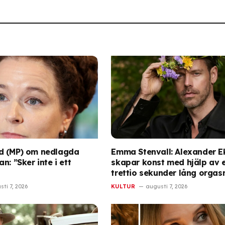
d (MP) om nedlagda
Emma Stenvall: Alexander 
n: ”Sker inte i ett
skapar konst med hjälp av 
trettio sekunder lång orga
ti 7, 2026
KULTUR
augusti 7, 2026