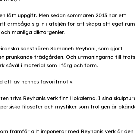
ngen lätt uppgift. Men sedan sommaren 2013 har ett
att armbåga sig in i ateljén för att skapa ett eget rum
 och manliga diktargenier.
k-iranska konstnären Samaneh Reyhani, som gjort
den prunkande trädgården. Och utmaningarna till trot
rk såväl i material som i färg och form.
ld ett av hennes favoritmotiv.
n trivs Reyhanis verk fint i lokalerna. I sina skulptur
 persiska filosofer och mystiker som troligen är okänd
 som framför allt imponerar med Reyhanis verk är den