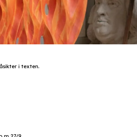
sikter i texten.
 o m 27/9