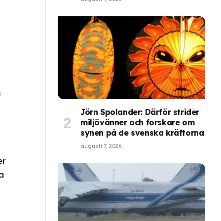
s
Jörn Spolander: Därför strider
miljövänner och forskare om
synen på de svenska kräftorna
augusti 7, 2026
er
a