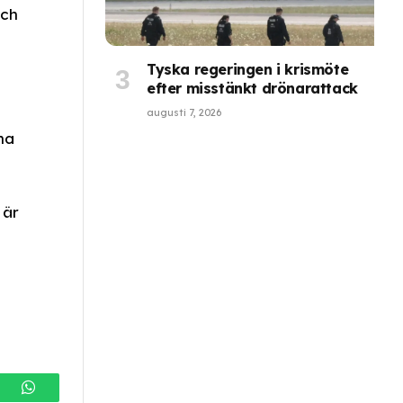
och
Tyska regeringen i krismöte
efter misstänkt drönarattack
augusti 7, 2026
na
 är
gram
WhatsApp