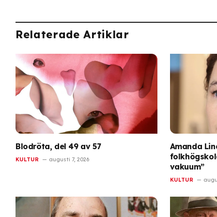
Relaterade Artiklar
Blodröta, del 49 av 57
Amanda Lin
folkhögskola
KULTUR
augusti 7, 2026
vakuum”
KULTUR
augus