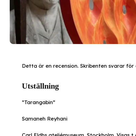
Detta är en recension. Skribenten svarar för å
Utställning
”Tarangabin”
Samaneh Reyhani
Carl Eldhs ateljémuseum, Stockholm. Visas t