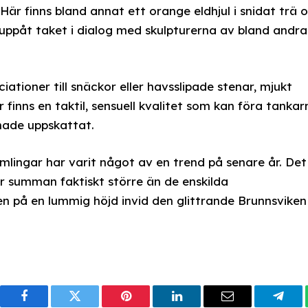
Här finns bland annat ett orange eldhjul i snidat trä 
g uppåt taket i dialog med skulpturerna av bland andra
tioner till snäckor eller havsslipade stenar, mjukt
 finns en taktil, sensuell kvalitet som kan föra tankar
 hade uppskattat.
amlingar har varit något av en trend på senare år. Det
ir summan faktiskt större än de enskilda
n på en lummig höjd invid den glittrande Brunnsviken
Facebook
Twitter
Pinterest
LinkedIn
Email
Tele