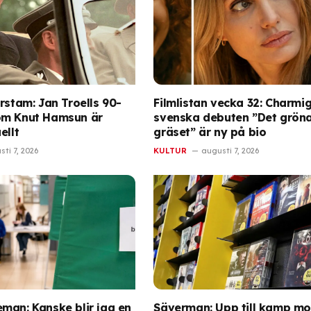
rstam: Jan Troells 90-
Filmlistan vecka 32: Charmi
om Knut Hamsun är
svenska debuten ”Det grön
ellt
gräset” är ny på bio
ti 7, 2026
KULTUR
augusti 7, 2026
man: Kanske blir jag en
Säverman: Upp till kamp mo