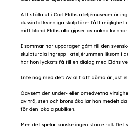
Att ställa ut i Carl Eldhs ateljémuseum är i
dussintal kvinnliga skulptörer fått möjlighet 
mitt bland Eldhs alla gipser av nakna kvinnor
I sommar har uppdraget gått till den svens
skulpturala ingrepp i ateljérummen liksom i 
har hon lyckats få till en dialog med Eldhs ve
Inte nog med det: Av allt att döma är just e
Oavsett den under- eller omedvetna vitsighete
av trä, sten och brons åkallar hon medeltida
för den lokala publiken.
Men det spelar kanske ingen större roll. Det