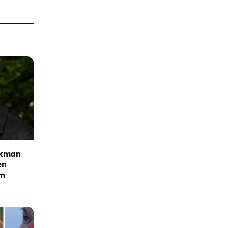
Ekman
en
sm