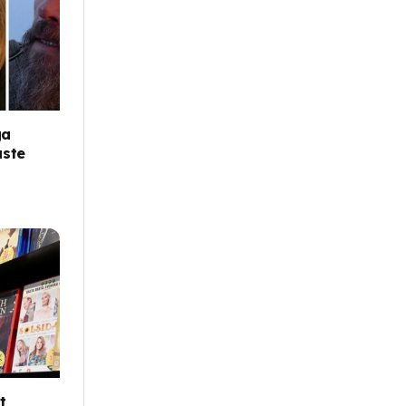
ga
aste
t