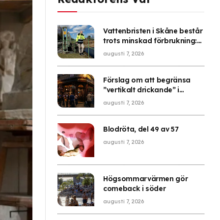
Vattenbristen i Skåne består
trots minskad förbrukning:
”Fortsatt allvarligt läge”
augusti 7, 2026
Förslag om att begränsa
”vertikalt drickande” i
London
augusti 7, 2026
Blodröta, del 49 av 57
augusti 7, 2026
Högsommarvärmen gör
comeback i söder
augusti 7, 2026