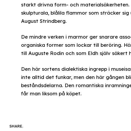
starkt drivna form- och materialsäkerheten. 
skulpturala, blålila flammor som sträcker si
August Strindberg.
De mindre verken i marmor ger snarare associa
organiska former som lockar till beröring. Här
till Auguste Rodin och som Eldh själv säkert
Den här sortens dialektiska ingrepp i museis
inte alltid det funkar, men den här gången bl
beståndsdelarna. Den romantiska inramninge
får man liksom på köpet.
SHARE.