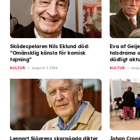
Skådespelaren Nils Eklund död:
Eva af Geije
”Omänsklig känsla för komisk
talsdrama 
tajming”
dödligt aktu
KULTUR
augusti 7, 2026
KULTUR
augus
Lennart Sjögrens skarpögda dikter
Johan Crone