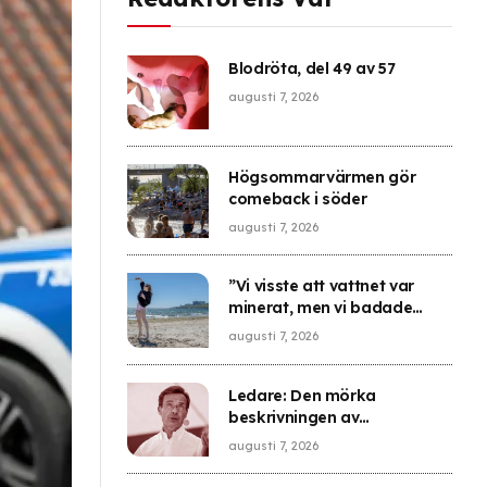
Blodröta, del 49 av 57
augusti 7, 2026
Högsommarvärmen gör
comeback i söder
augusti 7, 2026
”Vi visste att vattnet var
minerat, men vi badade
ändå”
augusti 7, 2026
Ledare: Den mörka
beskrivningen av
integrationen är en bluff
augusti 7, 2026