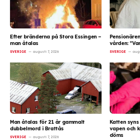
Efter bränderna på Stora Essingen –
Pensionären
man åtalas
vården: ”Var
SVERIGE
augusti 7, 2026
SVERIGE
augu
Man åtalas för 21 år gammalt
Katten syns
dubbelmord i Brattås
vapen och k
döms
SVERIGE
augusti 7, 2026