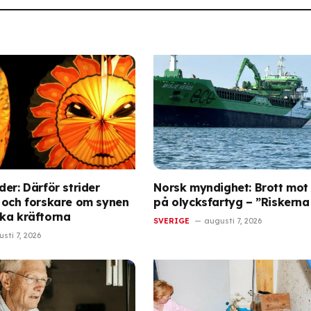
er: Därför strider
Norsk myndighet: Brott mot 
 och forskare om synen
på olycksfartyg – ”Riskerna
ka kräftorna
SVERIGE
augusti 7, 2026
sti 7, 2026