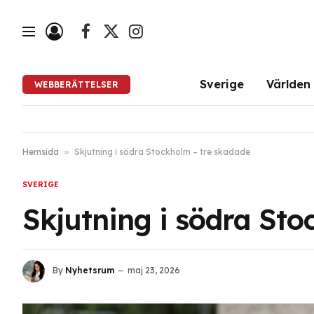
Facebook
X
Instagram
(Twitter)
Sverige
Världen
WEBBERÄTTELSER
Hemsida
»
Skjutning i södra Stockholm – tre skadade
SVERIGE
Skjutning i södra Sto
By
Nyhetsrum
maj 23, 2026