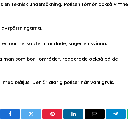
 en teknisk undersökning. Polisen förhör också vittn
 avspärrningarna.
ften när helikoptern landade, säger en kvinna.
a män som bor i området, reagerade också på de
med blåljus. Det är aldrig poliser här vanligtvis.
Facebook
Twitter
Pinterest
LinkedIn
Email
Tele