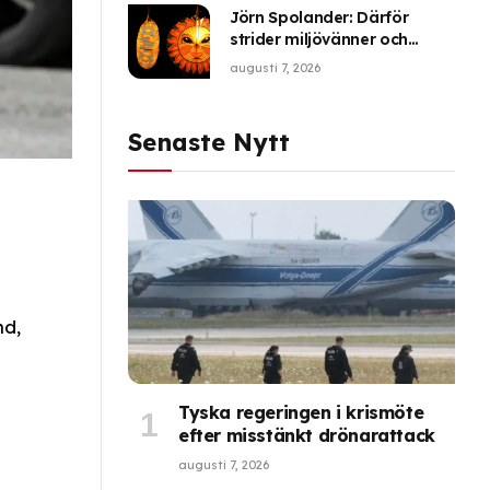
Jörn Spolander: Därför
strider miljövänner och
forskare om synen på de
augusti 7, 2026
svenska kräftorna
Senaste Nytt
nd,
Tyska regeringen i krismöte
efter misstänkt drönarattack
augusti 7, 2026