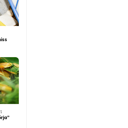
iss
:
örja”