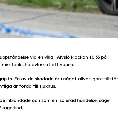
ppståndelse vid en villa i Älvsjö klockan 10.33 på
on misstänks ha avlossat ett vapen.
ipits. En av de skadade är i något allvarligare tillstå
liga är förda till sjukhus.
 de inblandade och som en isolerad händelse, säger
Skagerlind.