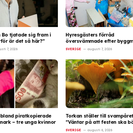
 Bo tjatade sig fram i
Hyresgästers förråd
för är det så här?”
översvämmade efter byggm
sti 7, 2026
SVERIGE
augusti 7, 2026
 bland piratkopierade
Torkan ställer till svampåret
nark – tre unga kvinnor
”Väntar på att festen ska b
SVERIGE
augusti 6, 2026