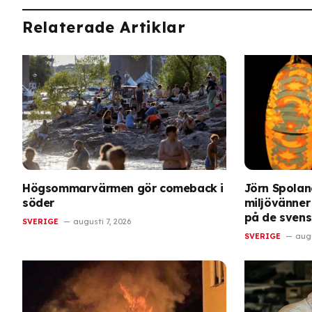
Relaterade Artiklar
Högsommarvärmen gör comeback i
Jörn Spoland
söder
miljövänner
på de svens
SVERIGE
augusti 7, 2026
SVERIGE
augu